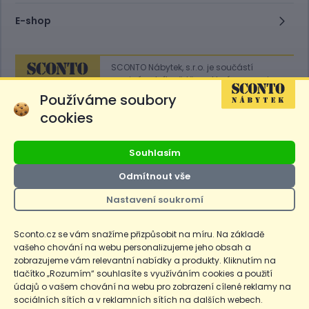
E-shop
SCONTO Nábytek, s.r.o. je součástí
mezinárodního řetězce, který provozuje
obchodní domy
Hoeffner
a
Sconto
.
Používáme soubory
cookies
Přejít na
Sconto.sk
Souhlasím
Odmítnout vše
Nastavení soukromí
Ceny produktů na e-shopu sconto.cz jsou označeny následovně. Běžná
cena je cena bez označení, *Cena pro členy SCONTO Clubu, **Akční
cena pro členy SCONTO Clubu, ***Akční cena, # Nejnižší cena za 30
Sconto.cz se vám snažíme přizpůsobit na míru. Na základě
dnů před prvním zlevněním. Dle zákona o ochraně spotřebitele §12a je
vašeho chování na webu personalizujeme jeho obsah a
uvedená Běžná cena současně i nejnižší za 30 dní, pokud není Nejnižší
Běžná cena za 30 dní uvedena samostatně na detailu produktu.
zobrazujeme vám relevantní nabídky a produkty. Kliknutím na
tlačítko „Rozumím“ souhlasíte s využíváním cookies a použití
údajů o vašem chování na webu pro zobrazení cílené reklamy na
Copyright
Ochrana osobních údajů
Cookies
Nastavení cookies
sociálních sítích a v reklamních sítích na dalších webech.