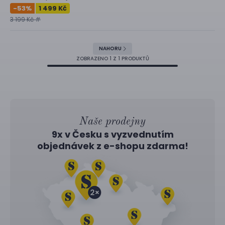
-53
%
1 499 Kč
3 199 Kč #
NAHORU
ZOBRAZENO
1
Z 1 PRODUKTŮ
Naše prodejny
9x v Česku s vyzvednutím
objednávek z
e-shopu
zdarma!