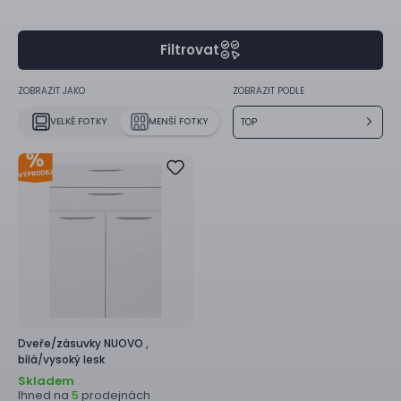
Filtrovat
ZOBRAZIT JAKO
ZOBRAZIT PODLE
VELKÉ FOTKY
MENŠÍ FOTKY
TOP
Dveře/zásuvky
NUOVO ,
bílá/vysoký lesk
Skladem
Ihned na
prodejnách
5