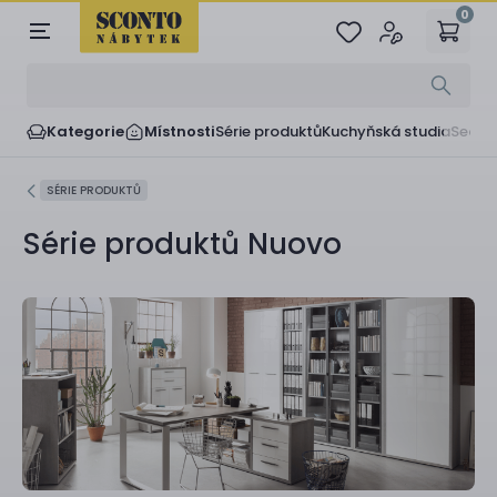
0
Kategorie
Místnosti
Série produktů
Kuchyňská studia
Sedač
SÉRIE PRODUKTŮ
Série produktů Nuovo