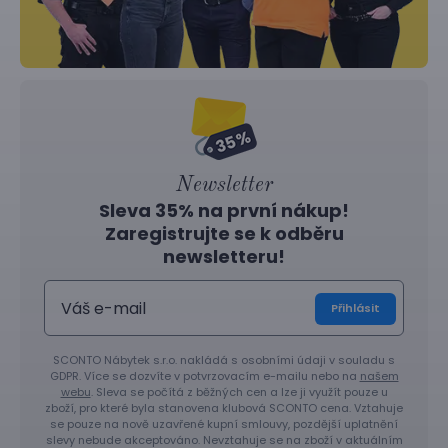
Newsletter
Sleva 35% na první nákup!
Zaregistrujte se k odběru
newsletteru!
Přihlásit
SCONTO Nábytek s.r.o. nakládá s osobními údaji v souladu s
GDPR. Více se dozvíte v potvrzovacím e-mailu nebo na
našem
webu
. Sleva se počítá z běžných cen a lze ji využít pouze u
zboží, pro které byla stanovena klubová SCONTO cena. Vztahuje
se pouze na nově uzavřené kupní smlouvy, pozdější uplatnění
slevy nebude akceptováno. Nevztahuje se na zboží v aktuálním