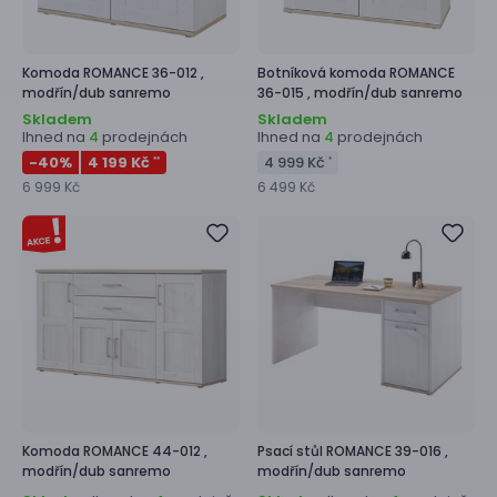
Komoda
ROMANCE 36-012 ,
Botníková komoda
ROMANCE
modřín/dub sanremo
36-015 ,
modřín/dub sanremo
Skladem
Skladem
Ihned na
prodejnách
Ihned na
prodejnách
4
4
-40
%
4 199 Kč
4 999 Kč
**
*
6 999 Kč
6 499 Kč
Komoda
ROMANCE 44-012 ,
Psací stůl
ROMANCE 39-016 ,
modřín/dub sanremo
modřín/dub sanremo