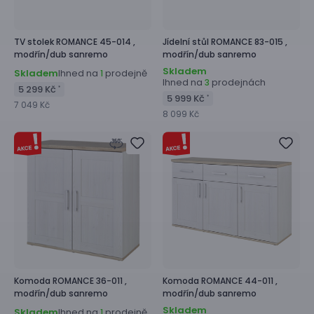
TV stolek
ROMANCE 45-014 ,
Jídelní stůl
ROMANCE 83-015 ,
modřín/dub sanremo
modřín/dub sanremo
Skladem
Skladem
Ihned na
prodejně
1
Ihned na
prodejnách
3
5 299 Kč
*
5 999 Kč
*
7 049 Kč
8 099 Kč
Komoda
ROMANCE 36-011 ,
Komoda
ROMANCE 44-011 ,
modřín/dub sanremo
modřín/dub sanremo
Skladem
Skladem
Ihned na
prodejně
1