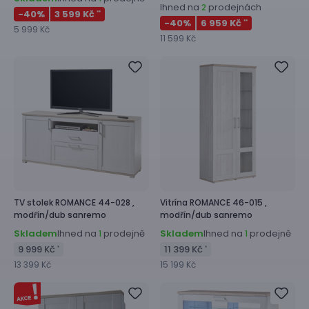
Ihned na
prodejnách
2
-40
%
3 599 Kč
**
-40
%
6 959 Kč
**
5 999 Kč
11 599 Kč
TV stolek
ROMANCE 44-028 ,
Vitrína
ROMANCE 46-015 ,
modřín/dub sanremo
modřín/dub sanremo
Skladem
Ihned na
prodejně
Skladem
Ihned na
prodejně
1
1
9 999 Kč
11 399 Kč
*
*
13 399 Kč
15 199 Kč