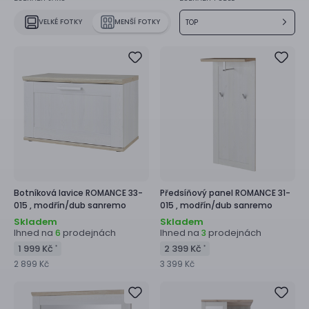
VELKÉ FOTKY
MENŠÍ FOTKY
TOP
Botníková lavice
ROMANCE 33-
Předsíňový panel
ROMANCE 31-
015 ,
modřín/dub sanremo
015 ,
modřín/dub sanremo
Skladem
Skladem
Ihned na
prodejnách
Ihned na
prodejnách
6
3
1 999 Kč
2 399 Kč
*
*
2 899 Kč
3 399 Kč