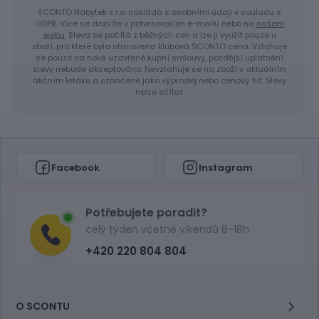
SCONTO Nábytek s.r.o. nakládá s osobními údaji v souladu s
GDPR. Více se dozvíte v potvrzovacím e-mailu nebo na
našem
webu
. Sleva se počítá z běžných cen a lze ji využít pouze u
zboží, pro které byla stanovena klubová SCONTO cena. Vztahuje
se pouze na nově uzavřené kupní smlouvy, pozdější uplatnění
slevy nebude akceptováno. Nevztahuje se na zboží v aktuálním
akčním letáku a označené jako výprodej nebo cenový hit. Slevy
nelze sčítat.
Facebook
Instagram
Potřebujete poradit?
celý týden včetně víkendů 8-18h
+420 220 804 804
O SCONTU