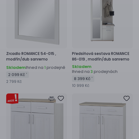
Zrcadlo
ROMANCE 54-015 ,
Předsíňová sestava
ROMANCE
modřín/dub sanremo
86-019 ,
modřín/dub sanremo
Skladem
Skladem
Ihned na
prodejně
1
Ihned na
prodejnách
3
2 099 Kč
*
8 399 Kč
*
2 799 Kč
10 999 Kč