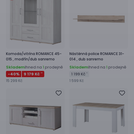
Komoda/vitrína
ROMANCE 45-
Nástěnná police
ROMANCE 31-
015 ,
modřín/dub sanremo
014 ,
dub sanremo
Skladem
Ihned na
prodejně
Skladem
Ihned na
prodejně
1
1
-40
%
9 179 Kč
1 199 Kč
**
*
15 299 Kč
1 599 Kč