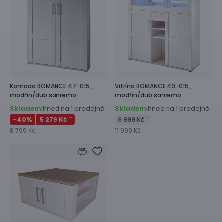
Komoda
ROMANCE 47-015 ,
Vitrína
ROMANCE 49-015 ,
modřín/dub sanremo
modřín/dub sanremo
Skladem
Ihned na
prodejně
Skladem
Ihned na
prodejně
1
1
-40
%
5 279 Kč
8 999 Kč
**
*
8 799 Kč
11 999 Kč