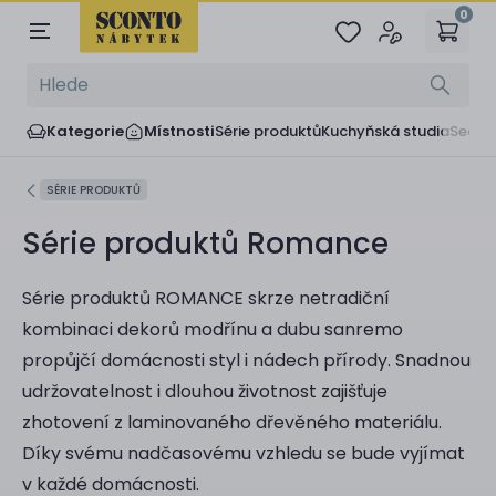
0
Kategorie
Místnosti
Série produktů
Kuchyňská studia
Sedač
SÉRIE PRODUKTŮ
Série produktů Romance
Série produktů ROMANCE skrze netradiční
kombinaci dekorů modřínu a dubu sanremo
propůjčí domácnosti styl i nádech přírody. Snadnou
udržovatelnost i dlouhou životnost zajišťuje
zhotovení z laminovaného dřevěného materiálu.
Díky svému nadčasovému vzhledu se bude vyjímat
v každé domácnosti.