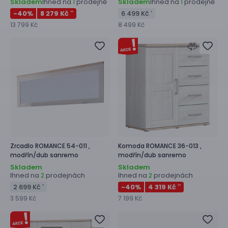
Skladem
Ihned na
prodejně
Skladem
Ihned na
prodejně
1
1
-40
%
8 279 Kč
6 499 Kč
**
*
13 799 Kč
8 499 Kč
Zrcadlo
ROMANCE 54-011 ,
Komoda
ROMANCE 36-013 ,
modřín/dub sanremo
modřín/dub sanremo
Skladem
Skladem
Ihned na
prodejnách
Ihned na
prodejnách
2
2
2 699 Kč
-40
%
4 319 Kč
*
**
3 599 Kč
7 199 Kč