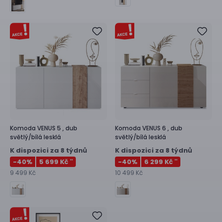
Komoda
VENUS 5 ,
dub
Komoda
VENUS 6 ,
dub
světlý/bílá lesklá
světlý/bílá lesklá
K dispozici za 8 týdnů
K dispozici za 8 týdnů
-40
%
5 699 Kč
-40
%
6 299 Kč
**
**
9 499 Kč
10 499 Kč