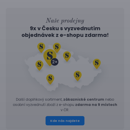
Naše prodejny
9x v Česku s vyzvednutím
objednávek z
e-shopu
zdarma!
Další doplňkový sortiment,
zákaznické centrum
nebo
osobní vyzvednutí zboží z e-shopu
zdarma na 9 místech
v ČR.
Kde nás najdete