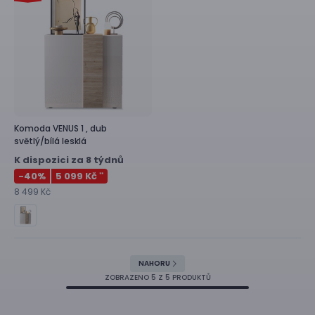
Komoda
VENUS 1 ,
dub
světlý/bílá lesklá
K dispozici za 8 týdnů
-40
%
5 099 Kč
**
8 499 Kč
NAHORU
ZOBRAZENO
5
Z 5 PRODUKTŮ