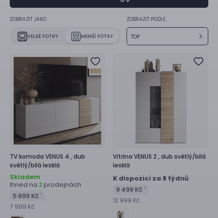
ZOBRAZIT JAKO
ZOBRAZIT PODLE
VELKÉ FOTKY
MENŠÍ FOTKY
TOP
TV komoda
VENUS 4 ,
dub
Vitrína
VENUS 2 ,
dub světlý/bílá
světlý/bílá lesklá
lesklá
Skladem
K dispozici za 8 týdnů
Ihned na
prodejnách
2
9 499 Kč
*
5 699 Kč
*
12 999 Kč
7 999 Kč