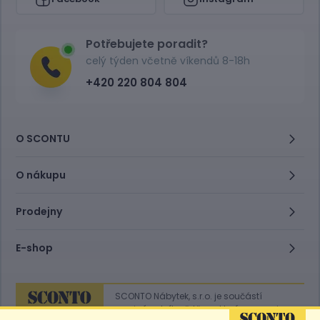
Potřebujete poradit?
celý týden včetně víkendů 8-18h
+420 220 804 804
O SCONTU
O nákupu
Prodejny
E-shop
SCONTO Nábytek, s.r.o. je součástí
mezinárodního řetězce, který provozuje