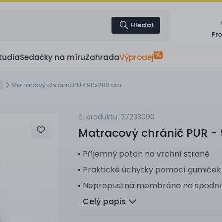
Hledat
Pr
tudia
Sedačky na míru
Zahrada
Výprodej
Matracový chránič PUR 90x200 cm
Í
č. produktu: 27233000
Matracový chránič
PUR -
Příjemný potah na vrchní straně
Praktické úchytky pomocí gumiček
Nepropustná membrána na spodní 
Celý popis