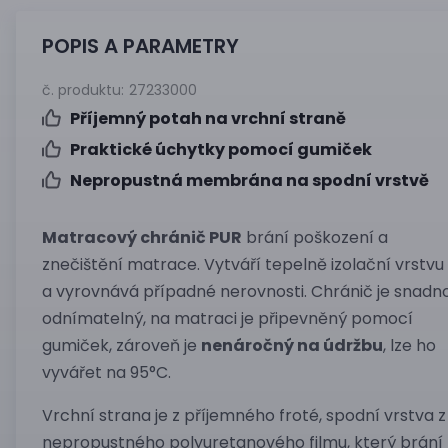
POPIS A PARAMETRY
č. produktu:
27233000
Příjemný potah na vrchní straně
Praktické úchytky pomocí gumiček
Nepropustná membrána na spodní vrstvě
Matracový chránič PUR
brání poškození a
znečištění matrace. Vytváří tepelně izolační vrstvu
a vyrovnává případné nerovnosti. Chránič je snadn
odnímatelný, na matraci je připevněný pomocí
gumiček, zároveň je
nenáročný na údržbu
, lze ho
vyvářet na 95°C.
Vrchní strana je z příjemného froté, spodní vrstva z
nepropustného polyuretanového filmu, který brání