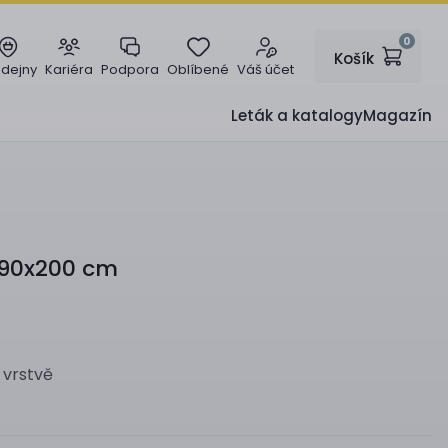
0
Košík
odejny
Kariéra
Podpora
Oblíbené
Váš účet
Leták a katalogy
Magazín
 90x200 cm
vrstvě