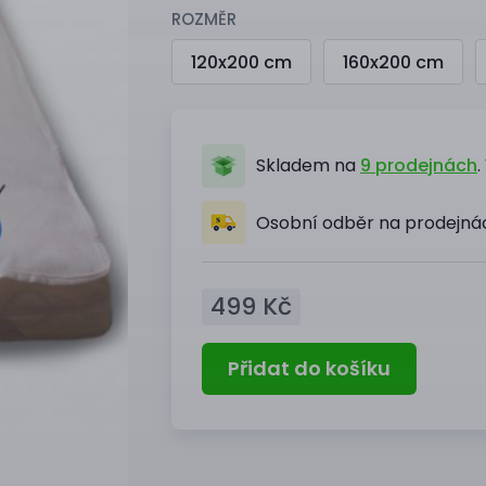
ROZMĚR
120x200 cm
160x200 cm
Skladem na
9 prodejnách
.
Osobní odběr na prodejn
499 Kč
Přidat do košíku