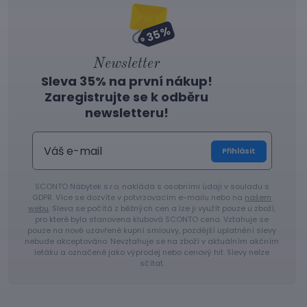
Newsletter
Sleva 35% na první nákup!
Zaregistrujte se k odběru
newsletteru!
Přihlásit
SCONTO Nábytek s.r.o. nakládá s osobními údaji v souladu s
GDPR. Více se dozvíte v potvrzovacím e-mailu nebo na
našem
webu
. Sleva se počítá z běžných cen a lze ji využít pouze u zboží,
pro které byla stanovena klubová SCONTO cena. Vztahuje se
pouze na nově uzavřené kupní smlouvy, pozdější uplatnění slevy
nebude akceptováno. Nevztahuje se na zboží v aktuálním akčním
letáku a označené jako výprodej nebo cenový hit. Slevy nelze
sčítat.