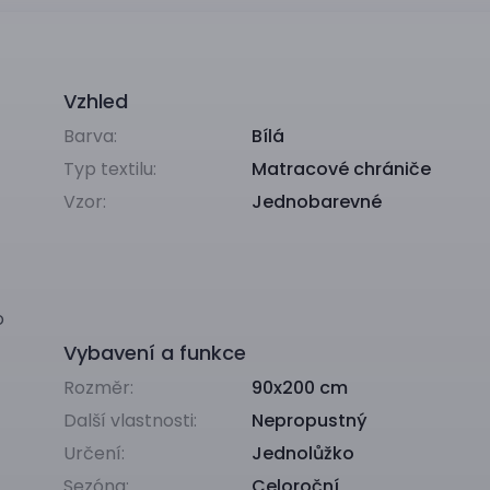
Vzhled
Barva:
Bílá
Typ textilu:
Matracové chrániče
Vzor:
Jednobarevné
o
Vybavení a funkce
Rozměr:
90x200 cm
Další vlastnosti:
Nepropustný
Určení:
Jednolůžko
Sezóna:
Celoroční