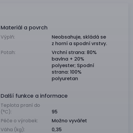
Materiál a povrch
Výplň:
Neobsahuje, skládá se
z horní a spodní vrstvy.
Potah:
Vrchní strana: 80%
bavlna + 20%
polyester; Spodní
strana: 100%
polyuretan
Další funkce a informace
Teplota praní do
(°C):
95
Péče o výrobek:
Možno vyvářet
Váha (kg):
0,35