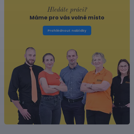
Hledáte práci?
Máme pro vás volné místo
Prohlédnout nabídky