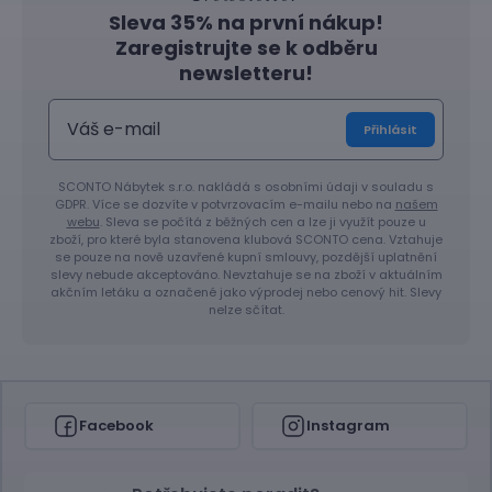
Sleva 35% na první nákup!
Zaregistrujte se k odběru
newsletteru!
Přihlásit
SCONTO Nábytek s.r.o. nakládá s osobními údaji v souladu s
GDPR. Více se dozvíte v potvrzovacím e-mailu nebo na
našem
webu
. Sleva se počítá z běžných cen a lze ji využít pouze u
zboží, pro které byla stanovena klubová SCONTO cena. Vztahuje
se pouze na nově uzavřené kupní smlouvy, pozdější uplatnění
slevy nebude akceptováno. Nevztahuje se na zboží v aktuálním
akčním letáku a označené jako výprodej nebo cenový hit. Slevy
nelze sčítat.
Facebook
Instagram