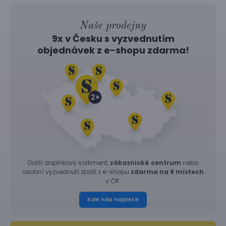
Naše prodejny
9x v Česku s vyzvednutím
objednávek z
e-shopu
zdarma!
Další doplňkový sortiment,
zákaznické centrum
nebo
osobní vyzvednutí zboží z e-shopu
zdarma na 9 místech
v ČR.
Kde nás najdete