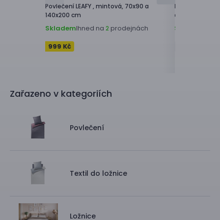
Povlečení
LEAFY ,
mintová, 70x90 a
Povlečení
OXYG
140x200 cm
cm
Skladem
Ihned na
prodejnách
Skladem
Ihne
2
999 Kč
1 099 Kč
Zařazeno v kategoriích
Povlečení
Textil do ložnice
Ložnice