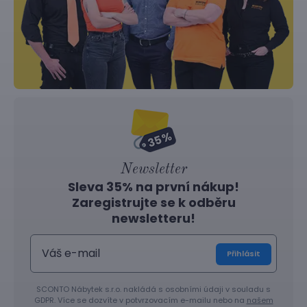
Newsletter
Sleva 35% na první nákup!
Zaregistrujte se k odběru
newsletteru!
Přihlásit
SCONTO Nábytek s.r.o. nakládá s osobními údaji v souladu s
GDPR. Více se dozvíte v potvrzovacím e-mailu nebo na
našem