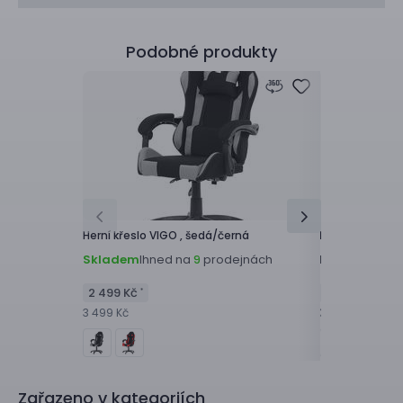
Podobné produkty
Herní křeslo
VIGO ,
šedá/černá
Kancelářská ži
Skladem
Ihned na
prodejnách
K dispozici z
9
2 499 Kč
2 599 Kč
*
*
3 499 Kč
3 699 Kč
Zařazeno v kategoriích