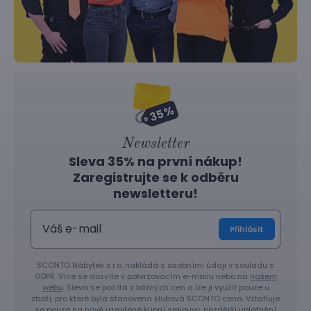
Newsletter
Sleva 35% na první nákup!
Zaregistrujte se k odběru
newsletteru!
Přihlásit
SCONTO Nábytek s.r.o. nakládá s osobními údaji v souladu s
GDPR. Více se dozvíte v potvrzovacím e-mailu nebo na
našem
webu
. Sleva se počítá z běžných cen a lze ji využít pouze u
zboží, pro které byla stanovena klubová SCONTO cena. Vztahuje
se pouze na nově uzavřené kupní smlouvy, pozdější uplatnění