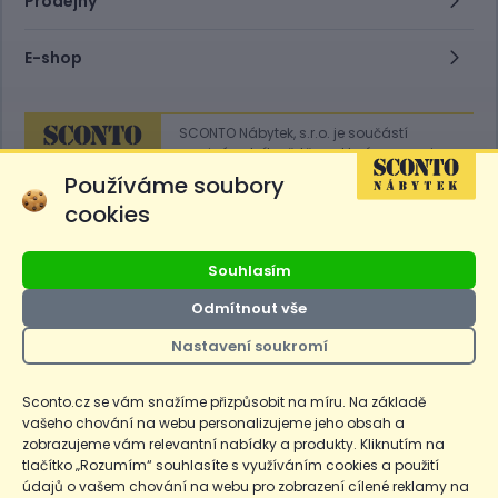
Prodejny
E-shop
SCONTO Nábytek, s.r.o. je součástí
mezinárodního řetězce, který provozuje
obchodní domy
Hoeffner
a
Sconto
.
Používáme soubory
cookies
Přejít na
Sconto.sk
Souhlasím
Odmítnout vše
Nastavení soukromí
Ceny produktů na e-shopu sconto.cz jsou označeny následovně. Běžná
cena je cena bez označení, *Cena pro členy SCONTO Clubu, **Akční
cena pro členy SCONTO Clubu, ***Akční cena, # Nejnižší cena za 30
Sconto.cz se vám snažíme přizpůsobit na míru. Na základě
dnů před prvním zlevněním. Dle zákona o ochraně spotřebitele §12a je
vašeho chování na webu personalizujeme jeho obsah a
uvedená Běžná cena současně i nejnižší za 30 dní, pokud není Nejnižší
Běžná cena za 30 dní uvedena samostatně na detailu produktu.
zobrazujeme vám relevantní nabídky a produkty. Kliknutím na
tlačítko „Rozumím“ souhlasíte s využíváním cookies a použití
údajů o vašem chování na webu pro zobrazení cílené reklamy na