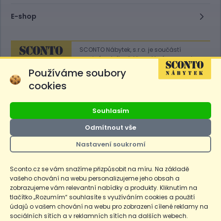
E-shop
SCONTO Nábytek, s.r.o. je součástí
mezinárodního řetězce, který provozuje
obchodní domy
Hoeffner
a
Sconto
.
Používáme soubory
cookies
Přejít na
Sconto.sk
Souhlasím
Odmítnout vše
Nastavení soukromí
Ceny produktů na e-shopu sconto.cz jsou označeny následovně. Běžná
cena je cena bez označení, *Cena pro členy SCONTO Clubu, **Akční
cena pro členy SCONTO Clubu, ***Akční cena, # Nejnižší cena za 30
Sconto.cz se vám snažíme přizpůsobit na míru. Na základě
dnů před prvním zlevněním. Dle zákona o ochraně spotřebitele §12a je
vašeho chování na webu personalizujeme jeho obsah a
uvedená Běžná cena současně i nejnižší za 30 dní, pokud není Nejnižší
Běžná cena za 30 dní uvedena samostatně na detailu produktu.
zobrazujeme vám relevantní nabídky a produkty. Kliknutím na
tlačítko „Rozumím“ souhlasíte s využíváním cookies a použití
údajů o vašem chování na webu pro zobrazení cílené reklamy na
Copyright
Ochrana osobních údajů
Cookies
Nastavení cookies
sociálních sítích a v reklamních sítích na dalších webech.