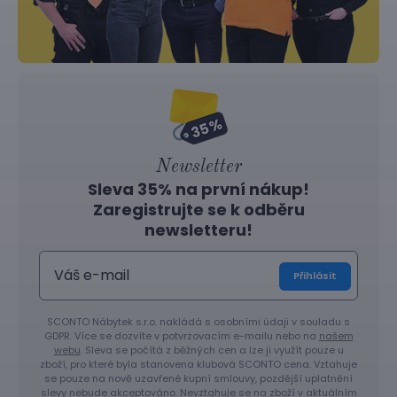
Newsletter
Sleva 35% na první nákup!
Zaregistrujte se k odběru
newsletteru!
Přihlásit
SCONTO Nábytek s.r.o. nakládá s osobními údaji v souladu s
GDPR. Více se dozvíte v potvrzovacím e-mailu nebo na
našem
webu
. Sleva se počítá z běžných cen a lze ji využít pouze u
zboží, pro které byla stanovena klubová SCONTO cena. Vztahuje
se pouze na nově uzavřené kupní smlouvy, pozdější uplatnění
slevy nebude akceptováno. Nevztahuje se na zboží v aktuálním