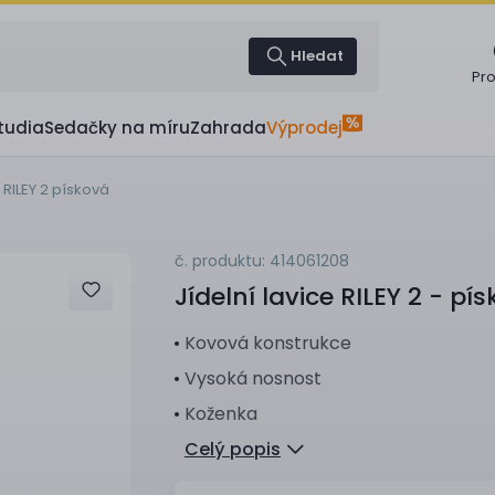
Hledat
Pr
tudia
Sedačky na míru
Zahrada
Výprodej
e RILEY 2 písková
č. produktu: 414061208
Jídelní lavice
RILEY 2 - pí
Kovová konstrukce
Vysoká nosnost
Koženka
Celý popis