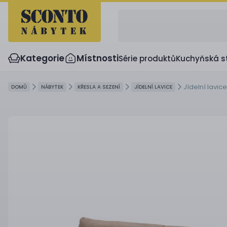
Kategorie
Místnosti
Série produktů
Kuchyňská s
Jídelní lavic
DOMŮ
NÁBYTEK
KŘESLA A SEZENÍ
JÍDELNÍ LAVICE