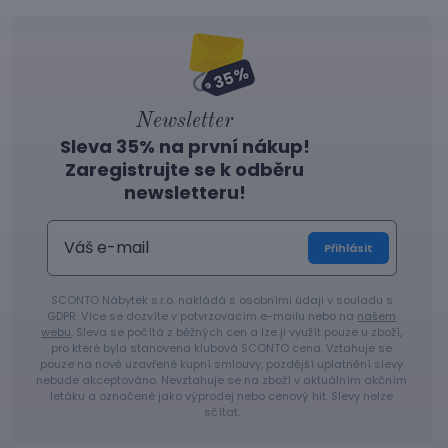
Newsletter
Sleva 35% na první nákup!
Zaregistrujte se k odběru
newsletteru!
Přihlásit
SCONTO Nábytek s.r.o. nakládá s osobními údaji v souladu s
GDPR. Více se dozvíte v potvrzovacím e-mailu nebo na
našem
webu
. Sleva se počítá z běžných cen a lze ji využít pouze u zboží,
pro které byla stanovena klubová SCONTO cena. Vztahuje se
pouze na nově uzavřené kupní smlouvy, pozdější uplatnění slevy
nebude akceptováno. Nevztahuje se na zboží v aktuálním akčním
letáku a označené jako výprodej nebo cenový hit. Slevy nelze
sčítat.