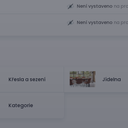
Není vystaveno
na pro
Není vystaveno
na pro
Křesla a sezení
Jídelna
Kategorie