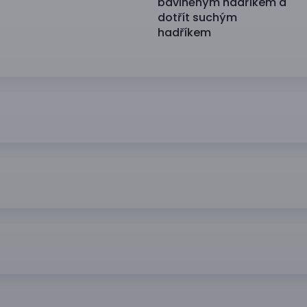
bavlněným hadříkem a
dotřít suchým
hadříkem