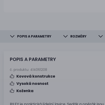
POPIS A PARAMETRY
ROZMĚRY
POPIS A PARAMETRY
č. produktu:
414061208
Kovová konstrukce
Vysoká nosnost
Koženka
RILEY je praktická jídelní lavice. Sedák a opěrák jsou