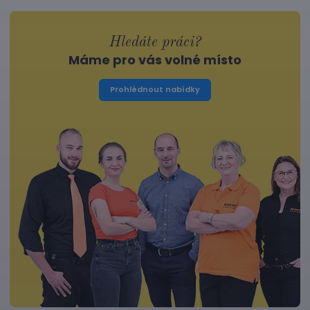
Hledáte práci?
Máme pro vás volné místo
Prohlédnout nabídky