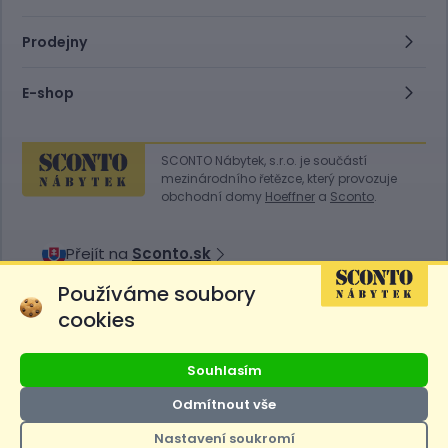
Prodejny
E-shop
SCONTO Nábytek, s.r.o. je součástí
mezinárodního řetězce, který provozuje
obchodní domy
Hoeffner
a
Sconto
.
Přejít na
Sconto.sk
Používáme soubory
cookies
Ceny produktů na e-shopu sconto.cz jsou označeny následovně. Běžná
Souhlasím
cena je cena bez označení, *Cena pro členy SCONTO Clubu, **Akční
cena pro členy SCONTO Clubu, ***Akční cena, # Nejnižší cena za 30
Odmítnout vše
dnů před prvním zlevněním. Dle zákona o ochraně spotřebitele §12a je
uvedená Běžná cena současně i nejnižší za 30 dní, pokud není Nejnižší
Nastavení soukromí
Běžná cena za 30 dní uvedena samostatně na detailu produktu.