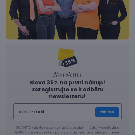
Newsletter
Sleva 35% na první nákup!
Zaregistrujte se k odběru
newsletteru!
Přihlásit
SCONTO Nábytek s.r.o. nakládá s osobními údaji v souladu s
GDPR. Více se dozvíte v potvrzovacím e-mailu nebo na
našem