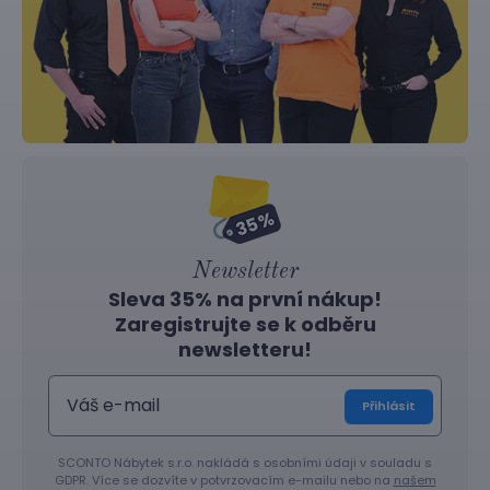
Newsletter
Sleva 35% na první nákup!
Zaregistrujte se k odběru
newsletteru!
Přihlásit
SCONTO Nábytek s.r.o. nakládá s osobními údaji v souladu s
GDPR. Více se dozvíte v potvrzovacím e-mailu nebo na
našem