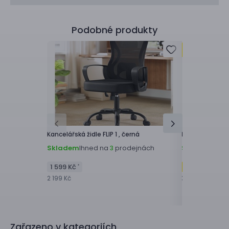
Podobné produkty
Kancelářská židle
FLIP 1 ,
černá
Kancelářská ži
Skladem
Ihned na
prodejnách
Skladem
Ihne
3
1 599 Kč
-50
%
1 59
*
2 199 Kč
3 199 Kč
Zařazeno v kategoriích