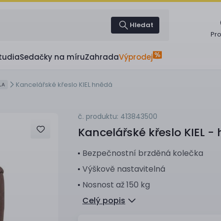
Hledat
Pr
tudia
Sedačky na míru
Zahrada
Výprodej
Kancelářské křeslo KIEL hnědá
LA
č. produktu: 413843500
Kancelářské křeslo
KIEL -
Bezpečnostní brzděná kolečka
Výškově nastavitelná
Nosnost až 150 kg
Celý popis