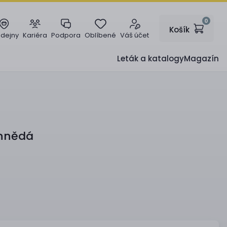
0
Košík
odejny
Kariéra
Podpora
Oblíbené
Váš účet
Leták a katalogy
Magazín
 hnědá