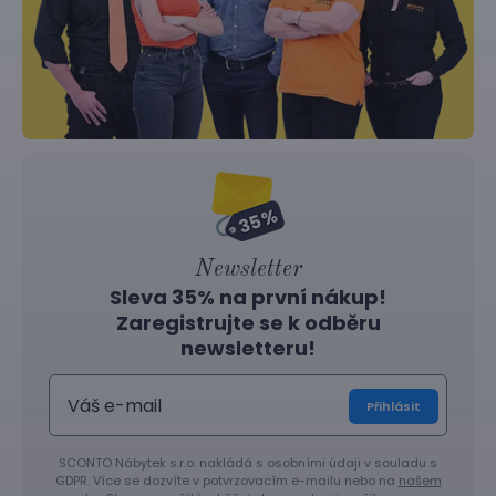
Newsletter
Sleva 35% na první nákup!
Zaregistrujte se k odběru
newsletteru!
Přihlásit
SCONTO Nábytek s.r.o. nakládá s osobními údaji v souladu s
GDPR. Více se dozvíte v potvrzovacím e-mailu nebo na
našem