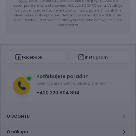
webu
. Sleva se počítá z běžných cen a lze ji využít pouze u
zboží, pro které byla stanovena klubová SCONTO cena. Vztahuje
se pouze na nově uzavřené kupní smlouvy, pozdější uplatnění
slevy nebude akceptováno. Nevztahuje se na zboží v aktuálním
akčním letáku a označené jako výprodej nebo cenový hit. Slevy
nelze sčítat.
Facebook
Instagram
Potřebujete poradit?
celý týden včetně víkendů 8-18h
+420 220 804 804
O SCONTU
O nákupu