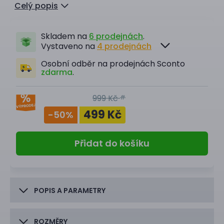
Celý popis
Skladem na
6 prodejnách
.
Vystaveno na
4 prodejnách
Osobní odběr na prodejnách Sconto
zdarma
.
999 Kč
#
499 Kč
-50
%
Přidat do košíku
POPIS A PARAMETRY
ROZMĚRY