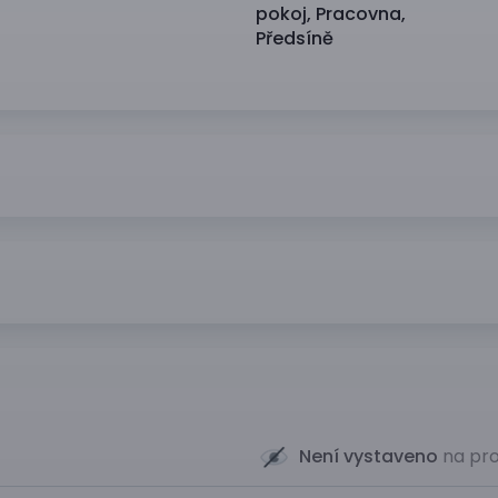
pokoj
,
Pracovna
,
Předsíně
Není vystaveno
na pro