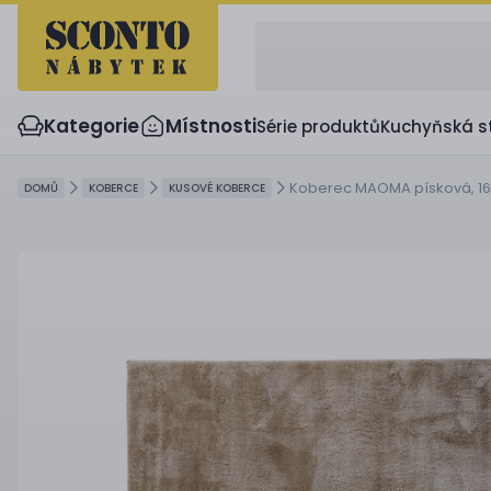
Kategorie
Místnosti
Série produktů
Kuchyňská s
Koberec MAOMA písková, 1
DOMŮ
KOBERCE
KUSOVÉ KOBERCE