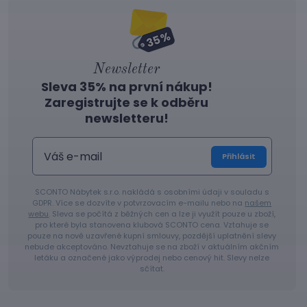
Newsletter
Sleva 35% na první nákup!
Zaregistrujte se k odběru
newsletteru!
Přihlásit
SCONTO Nábytek s.r.o. nakládá s osobními údaji v souladu s
GDPR. Více se dozvíte v potvrzovacím e-mailu nebo na
našem
webu
. Sleva se počítá z běžných cen a lze ji využít pouze u zboží,
pro které byla stanovena klubová SCONTO cena. Vztahuje se
pouze na nově uzavřené kupní smlouvy, pozdější uplatnění slevy
nebude akceptováno. Nevztahuje se na zboží v aktuálním akčním
letáku a označené jako výprodej nebo cenový hit. Slevy nelze
sčítat.