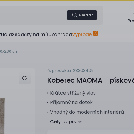
Hledat
Pr
tudia
Sedačky na míru
Zahrada
Výprodej
60x230 cm
č. produktu: 28303405
Koberec
MAOMA - písková
Krátce střižený vlas
Příjemný na dotek
Vhodný do moderních interiérů
Celý popis