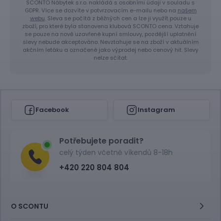
SCONTO Nábytek s.r.o. nakládá s osobními údaji v souladu s
GDPR. Více se dozvíte v potvrzovacím e-mailu nebo na
našem
webu
. Sleva se počítá z běžných cen a lze ji využít pouze u
zboží, pro které byla stanovena klubová SCONTO cena. Vztahuje
se pouze na nově uzavřené kupní smlouvy, pozdější uplatnění
slevy nebude akceptováno. Nevztahuje se na zboží v aktuálním
akčním letáku a označené jako výprodej nebo cenový hit. Slevy
nelze sčítat.
Facebook
Instagram
Potřebujete poradit?
celý týden včetně víkendů 8-18h
+420 220 804 804
O SCONTU