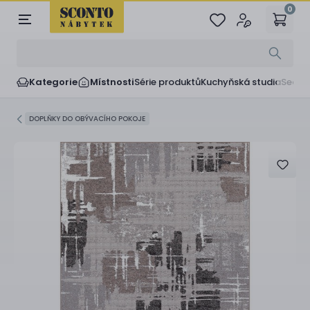
0
Kategorie
Místnosti
Série produktů
Kuchyňská studia
Sedač
DOPLŇKY DO OBÝVACÍHO POKOJE