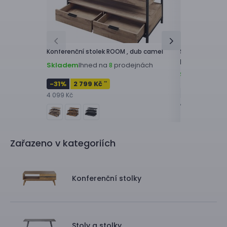
Konferenční stolek
ROOM ,
dub camel
Sada konferenč
přírodní/černá,
Skladem
Ihned na
prodejnách
8
Skladem
Ihne
-31
%
2 799 Kč
**
3 199 Kč
*
4 099 Kč
4 499 Kč
Zařazeno v kategoriích
Konferenční stolky
Stoly a stolky