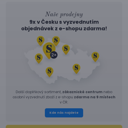
Naše prodejny
9x v Česku s vyzvednutím
objednávek z
e-shopu
zdarma!
Další doplňkový sortiment,
zákaznické centrum
nebo
osobní vyzvednutí zboží z e-shopu
zdarma na 9 místech
v ČR.
Kde nás najdete