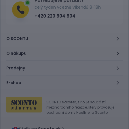
Potřebujete poradit?
celý týden včetně víkendů 8-18h
+420 220 804 804
O SCONTU
O nákupu
Prodejny
E-shop
SCONTO Nábytek, s.r.o. je součástí
mezinárodního řetězce, který provozuje
obchodní domy
Hoeffner
a
Sconto
.
Přejít na
Sconto.sk