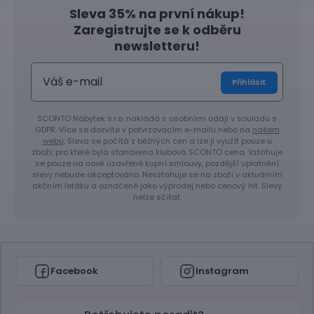
Sleva 35% na první nákup!
Zaregistrujte se k odběru
newsletteru!
Přihlásit
SCONTO Nábytek s.r.o. nakládá s osobními údaji v souladu s
GDPR. Více se dozvíte v potvrzovacím e-mailu nebo na
našem
webu
. Sleva se počítá z běžných cen a lze ji využít pouze u
zboží, pro které byla stanovena klubová SCONTO cena. Vztahuje
se pouze na nově uzavřené kupní smlouvy, pozdější uplatnění
slevy nebude akceptováno. Nevztahuje se na zboží v aktuálním
akčním letáku a označené jako výprodej nebo cenový hit. Slevy
nelze sčítat.
Facebook
Instagram