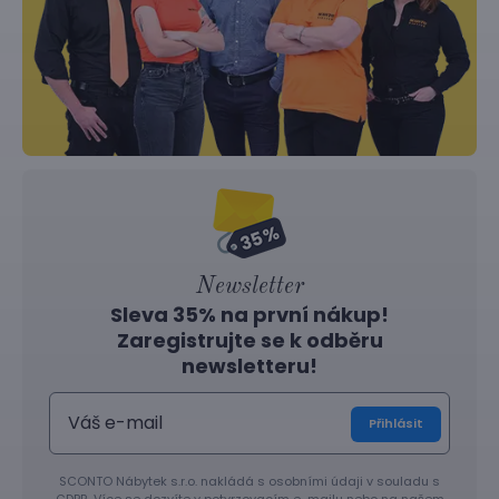
Newsletter
Sleva 35% na první nákup!
Zaregistrujte se k odběru
newsletteru!
Přihlásit
SCONTO Nábytek s.r.o. nakládá s osobními údaji v souladu s
GDPR. Více se dozvíte v potvrzovacím e-mailu nebo na
našem