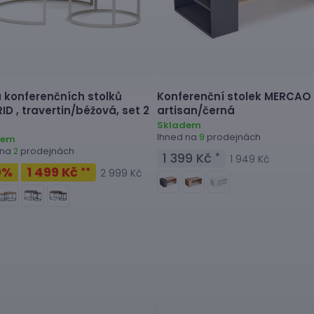
 konferenčních stolků
Konferenční stolek
MERCAO 
ID ,
travertin/béžová, set 2
artisan/černá
Skladem
Ihned na
prodejnách
9
dem
 na
prodejnách
2
1 399 Kč
*
1 949 Kč
0
%
1 499 Kč
**
2 999 Kč