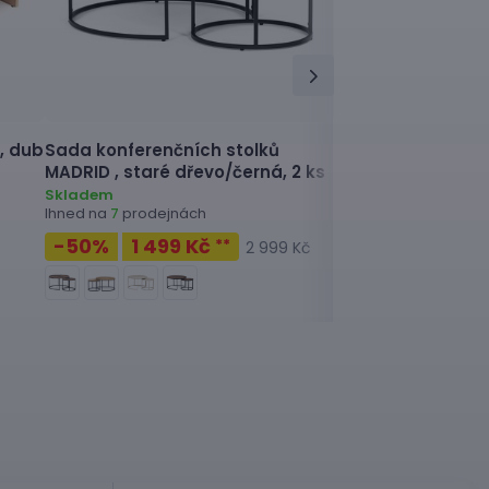
,
dub
Sada konferenčních stolků
Konferenční stol
MADRID ,
staré dřevo/černá, 2 ks
COFT 04 ,
dub so
Skladem
Skladem
Ihned na
prodejnách
Ihned na
prodejnác
7
5
-50
%
1 499 Kč
-48
%
1 399 
**
2 999 Kč
+ 4