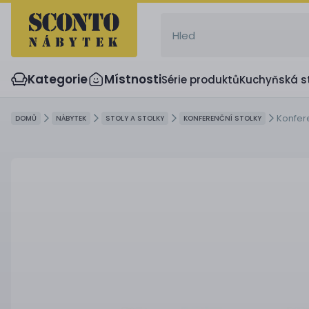
Kategorie
Místnosti
Série produktů
Kuchyňská s
Konfer
DOMŮ
NÁBYTEK
STOLY A STOLKY
KONFERENČNÍ STOLKY