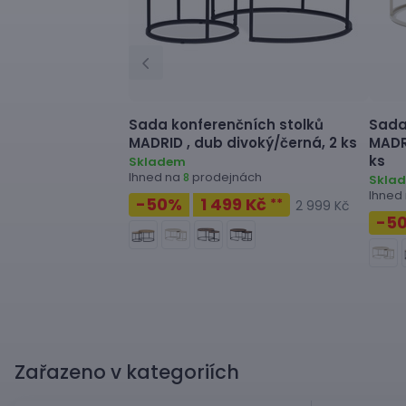
Sada konferenčních stolků
Sada
MADRID ,
dub divoký/černá, 2 ks
MADR
ks
Skladem
Ihned na
prodejnách
8
Skla
Ihned
-50
%
1 499 Kč
**
2 999 Kč
-5
Zařazeno v kategoriích