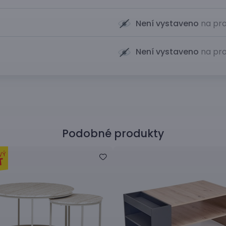
Není vystaveno
na pro
Není vystaveno
na pro
Podobné produkty