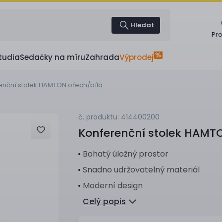
Hledat
Pr
tudia
Sedačky na míru
Zahrada
Výprodej
enční stolek HAMTON ořech/bílá
č. produktu: 414400200
Konferenční stolek
HAMTON
Bohatý úložný prostor
Snadno udržovatelný materiál
Moderní design
Celý popis