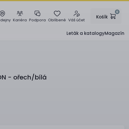
0
Košík
odejny
Kariéra
Podpora
Oblíbené
Váš účet
Leták a katalogy
Magazín
 - ořech/bílá