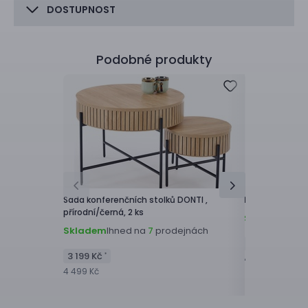
DOSTUPNOST
Podobné produkty
Sada konferenčních stolků
DONTI ,
Konferenční st
přírodní/černá, 2 ks
Skladem
Ihne
Skladem
Ihned na
prodejnách
7
3 499 Kč
*
3 199 Kč
*
4 899 Kč
4 499 Kč