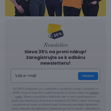
Newsletter
Sleva 35% na první nákup!
Zaregistrujte se k odběru
newsletteru!
Přihlásit
SCONTO Nábytek s.r.o. nakládá s osobními údaji v souladu s
GDPR. Více se dozvíte v potvrzovacím e-mailu nebo na
našem
webu
. Sleva se počítá z běžných cen a lze ji využít pouze u
zboží, pro které byla stanovena klubová SCONTO cena. Vztahuje
se pouze na nově uzavřené kupní smlouvy, pozdější uplatnění
slevy nebude akceptováno. Nevztahuje se na zboží v aktuálním