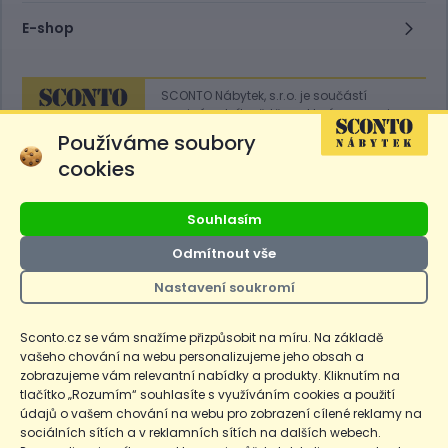
E-shop
SCONTO Nábytek, s.r.o. je součástí
mezinárodního řetězce, který provozuje
obchodní domy
Hoeffner
a
Sconto
.
Používáme soubory
cookies
Přejít na
Sconto.sk
Souhlasím
Odmítnout vše
Nastavení soukromí
Ceny produktů na e-shopu sconto.cz jsou označeny následovně. Běžná
cena je cena bez označení, *Cena pro členy SCONTO Clubu, **Akční
cena pro členy SCONTO Clubu, ***Akční cena, # Nejnižší cena za 30
Sconto.cz se vám snažíme přizpůsobit na míru. Na základě
dnů před prvním zlevněním. Dle zákona o ochraně spotřebitele §12a je
vašeho chování na webu personalizujeme jeho obsah a
uvedená Běžná cena současně i nejnižší za 30 dní, pokud není Nejnižší
Běžná cena za 30 dní uvedena samostatně na detailu produktu.
zobrazujeme vám relevantní nabídky a produkty. Kliknutím na
tlačítko „Rozumím“ souhlasíte s využíváním cookies a použití
údajů o vašem chování na webu pro zobrazení cílené reklamy na
Copyright
Ochrana osobních údajů
Cookies
Nastavení cookies
sociálních sítích a v reklamních sítích na dalších webech.