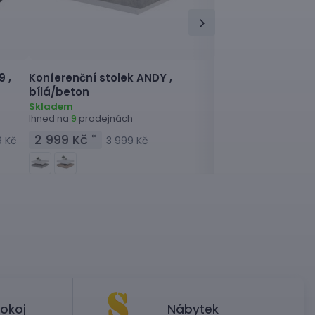
 ,
Konferenční stolek
ANDY ,
Konferenční stole
bílá/beton
dub sanremo
Skladem
Skladem
Ihned na
prodejnách
Ihned na
prodejnác
9
7
2 999 Kč
3 499 Kč
*
*
9 Kč
3 999 Kč
4 49
okoj
Nábytek