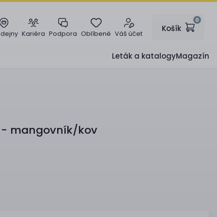
0
Košík
odejny
Kariéra
Podpora
Oblíbené
Váš účet
Leták a katalogy
Magazín
 - mangovník/kov