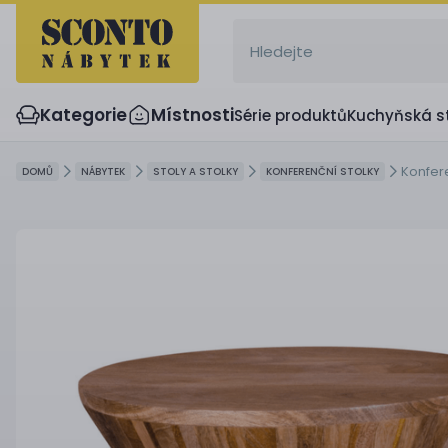
Kategorie
Místnosti
Série produktů
Kuchyňská s
Konfer
DOMŮ
NÁBYTEK
STOLY A STOLKY
KONFERENČNÍ STOLKY