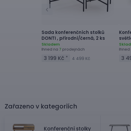
Sada konferenčních stolků
Konf
DONTI ,
přírodní/černá, 2 ks
svět
Skladem
Skla
Ihned na
prodejnách
Ihned
7
3 199 Kč
3 4
*
4 499 Kč
Zařazeno v kategoriích
Konferenční stolky