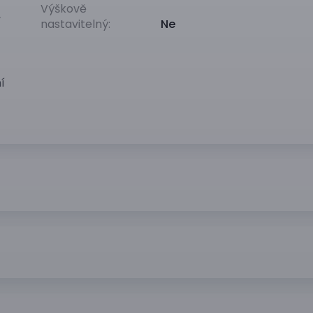
Výškově
,
nastavitelný:
Ne
í