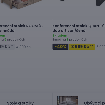
erenční stolek
ROOM 3 ,
Konferenční stolek
QUANT 09
le hnědá
dub artisan/čená
dem
Skladem
 na
prodejnách
Ihned na
prodejnách
5
9
99 Kč
-40
%
3 599 Kč
*
**
4 899 Kč
5 99
Stoly a stolky
Obývací p