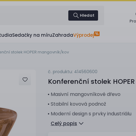
Hledat
Pr
tudia
Sedačky na míru
Zahrada
Výprodej
enční stolek HOPER mangovník/kov
č. produktu: 414560600
Konferenční stolek
HOPER
Masivní mangovníkové dřevo
Stabilní kovová podnož
Moderní design s prvky industriálu
Celý popis