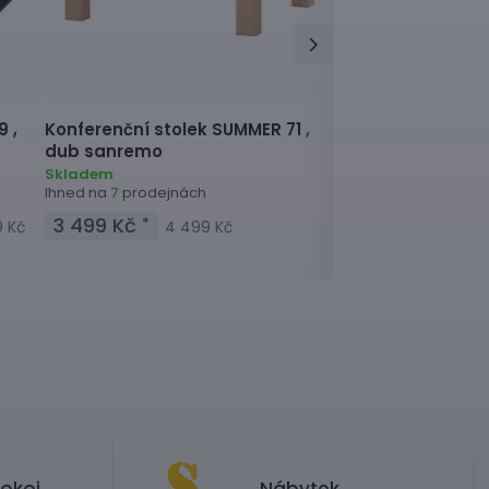
 ,
Konferenční stolek
SUMMER 71 ,
Konferenční stole
dub sanremo
Skladem
Ihned na
prodejnác
4
Skladem
Ihned na
prodejnách
7
3 699 Kč
*
4 99
3 499 Kč
*
9 Kč
4 499 Kč
okoj
Nábytek