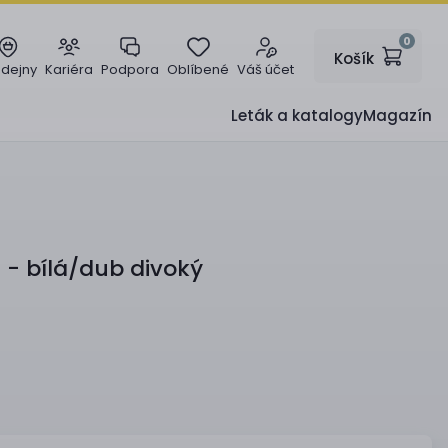
0
Košík
odejny
Kariéra
Podpora
Oblíbené
Váš účet
Leták a katalogy
Magazín
- bílá/dub divoký