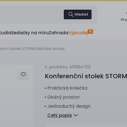
Hledat
Pr
tudia
Sedačky na míru
Zahrada
Výprodej
enční stolek STORM bílá/dub divoký
č. produktu: 413994702
Konferenční stolek
STORM 
Praktická kolečka
Úložný prostor
Jednoduchý design
Celý popis