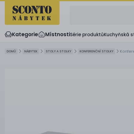
Kategorie
Místnosti
Série produktů
Kuchyňská s
Konfer
DOMŮ
NÁBYTEK
STOLY A STOLKY
KONFERENČNÍ STOLKY