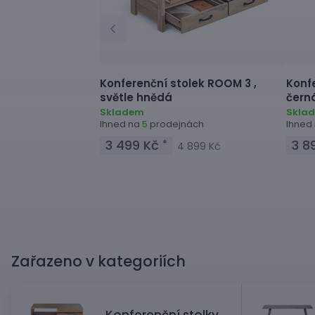
Konferenční stolek
ROOM 3 ,
Konf
světle hnědá
čern
Skladem
Skla
Ihned na
prodejnách
Ihned
5
3 499 Kč
3 8
*
4 899 Kč
Zařazeno v kategoriích
Konferenční stolky