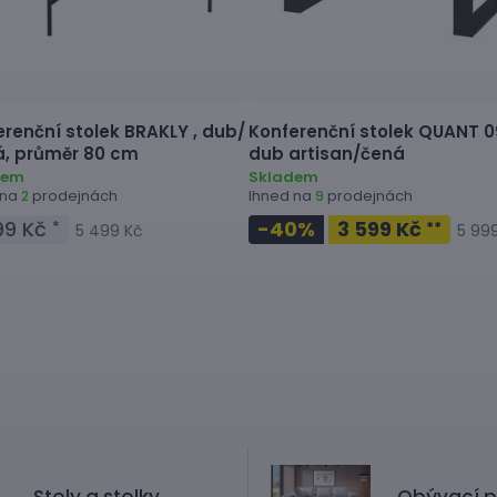
erenční stolek
BRAKLY ,
dub/
Konferenční stolek
QUANT 09
á, průměr 80 cm
dub artisan/čená
dem
Skladem
 na
prodejnách
Ihned na
prodejnách
2
9
99 Kč
-40
%
3 599 Kč
*
**
5 499 Kč
5 99
Stoly a stolky
Obývací p