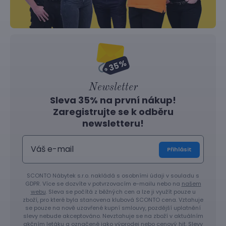
Newsletter
Sleva 35% na první nákup!
Zaregistrujte se k odběru
newsletteru!
Přihlásit
SCONTO Nábytek s.r.o. nakládá s osobními údaji v souladu s
GDPR. Více se dozvíte v potvrzovacím e-mailu nebo na
našem
webu
. Sleva se počítá z běžných cen a lze ji využít pouze u
zboží, pro které byla stanovena klubová SCONTO cena. Vztahuje
se pouze na nově uzavřené kupní smlouvy, pozdější uplatnění
slevy nebude akceptováno. Nevztahuje se na zboží v aktuálním
akčním letáku a označené jako výprodej nebo cenový hit. Slevy