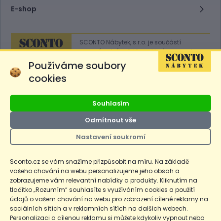
E-shop
SCONTO Nábytek, s.r.o. je součástí
mezinárodního řetězce, který provozuje
obchodní domy
Hoeffner
a
Sconto
.
Používáme soubory
cookies
Přejít na
Sconto.sk
Souhlasím
Odmítnout vše
Nastavení soukromí
Ceny produktů na e-shopu sconto.cz jsou označeny následovně. Běžná
cena je cena bez označení, *Cena pro členy SCONTO Clubu, **Akční
cena pro členy SCONTO Clubu, ***Akční cena, # Nejnižší cena za 30
Sconto.cz se vám snažíme přizpůsobit na míru. Na základě
dnů před prvním zlevněním. Dle zákona o ochraně spotřebitele §12a je
vašeho chování na webu personalizujeme jeho obsah a
uvedená Běžná cena současně i nejnižší za 30 dní, pokud není Nejnižší
Běžná cena za 30 dní uvedena samostatně na detailu produktu.
zobrazujeme vám relevantní nabídky a produkty. Kliknutím na
tlačítko „Rozumím“ souhlasíte s využíváním cookies a použití
údajů o vašem chování na webu pro zobrazení cílené reklamy na
Copyright
Ochrana osobních údajů
Cookies
Nastavení cookies
sociálních sítích a v reklamních sítích na dalších webech.
Personalizaci a cílenou reklamu si můžete kdykoliv vypnout nebo