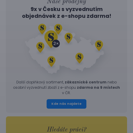
Naše prodejny
9x v Česku s vyzvednutím
objednávek z
e-shopu
zdarma!
Další doplňkový sortiment,
zákaznické centrum
nebo
osobní vyzvednutí zboží z e-shopu
zdarma na 9 místech
v ČR.
Kde nás najdete
Hledáte práci?