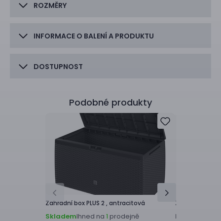
ROZMĚRY
INFORMACE O BALENÍ A PRODUKTU
DOSTUPNOST
Podobné produkty
Zahradní box
PLUS 2 ,
antracitová
Zahradní box
PL
Skladem
Ihned na
prodejně
K dispozici z
1