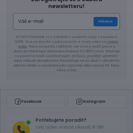
newsletteru!
Přihlásit
SCONTO Nábytek s.r.o. nakládá s osobními údaji v souladu s
GDPR. Více se dozvíte v potvrzovacím e-mailu nebo na
našem
webu
. Sleva se počítá z běžných cen a lze ji využít pouze u
zboží, pro které byla stanovena klubová SCONTO cena. Vztahuje
se pouze na nově uzavřené kupní smlouvy, pozdější uplatnění
slevy nebude akceptováno. Nevztahuje se na zboží v aktuálním
akčním letáku a označené jako výprodej nebo cenový hit. Slevy
nelze sčítat.
Facebook
Instagram
Potřebujete poradit?
celý týden včetně víkendů 8-18h