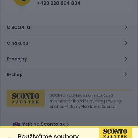
+420 220 804 804
O SCONTU
O nákupu
Prodejny
E-shop
SCONTO Nábytek, s.r.o. je součástí
mezinárodního řetězce, který provozuje
obchodní domy
Hoeffner
a
Sconto
.
Přejít na
Sconto.sk
Používáme soubory