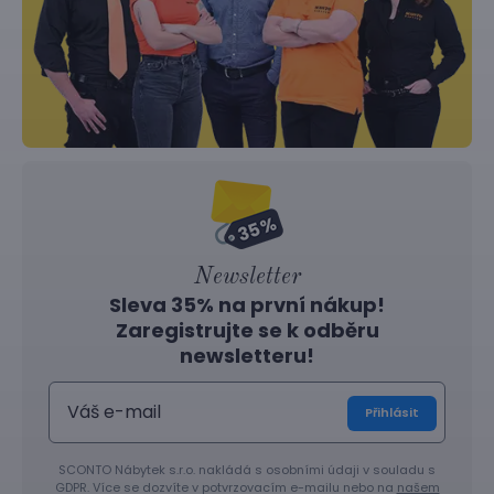
Newsletter
Sleva 35% na první nákup!
Zaregistrujte se k odběru
newsletteru!
Přihlásit
SCONTO Nábytek s.r.o. nakládá s osobními údaji v souladu s
GDPR. Více se dozvíte v potvrzovacím e-mailu nebo na
našem