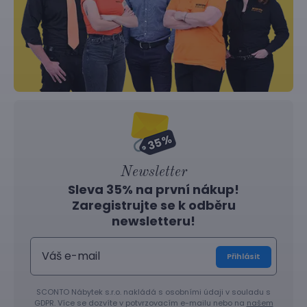
Newsletter
Sleva 35% na první nákup!
Zaregistrujte se k odběru
newsletteru!
Přihlásit
SCONTO Nábytek s.r.o. nakládá s osobními údaji v souladu s
GDPR. Více se dozvíte v potvrzovacím e-mailu nebo na
našem