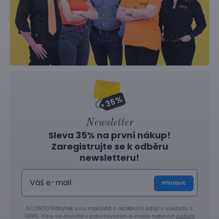
Newsletter
Sleva 35% na první nákup!
Zaregistrujte se k odběru
newsletteru!
Přihlásit
SCONTO Nábytek s.r.o. nakládá s osobními údaji v souladu s
GDPR. Více se dozvíte v potvrzovacím e-mailu nebo na
našem