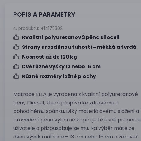
POPIS A PARAMETRY
č. produktu:
414175302
Kvalitní polyuretanová pěna Eliocell
Strany s rozdílnou tuhostí - měkká a tvrdá
Nosnost až do 120 kg
Dvé různé výšky 13 nebo 16 cm
Různé rozměry ložné plochy
Matrace ELLA je vyrobena z kvalitní polyuretanové
pěny Eliocell, která přispívá ke zdravému a
pohodlnému spánku. Díky materiálovému složení a
provedení pěna výborně kopíruje tělesné proporc
uživatele a přizpůsobuje se mu. Na výběr máte ze
dvou výšek matrace – 13 cm nebo 16 cm a zároveň