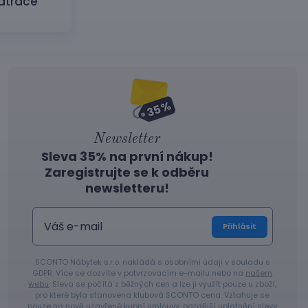
atrace
Newsletter
Sleva 35% na první nákup!
Zaregistrujte se k odběru
newsletteru!
Přihlásit
SCONTO Nábytek s.r.o. nakládá s osobními údaji v souladu s
GDPR. Více se dozvíte v potvrzovacím e-mailu nebo na
našem
webu
. Sleva se počítá z běžných cen a lze ji využít pouze u zboží,
pro které byla stanovena klubová SCONTO cena. Vztahuje se
pouze na nově uzavřené kupní smlouvy, pozdější uplatnění slevy