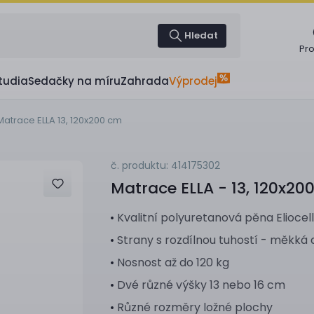
Hledat
Pr
tudia
Sedačky na míru
Zahrada
Výprodej
Matrace ELLA 13, 120x200 cm
č. produktu: 414175302
Matrace
ELLA - 13, 120x20
Kvalitní polyuretanová pěna Eliocell
Strany s rozdílnou tuhostí - měkká 
Nosnost až do 120 kg
Dvé různé výšky 13 nebo 16 cm
Různé rozměry ložné plochy