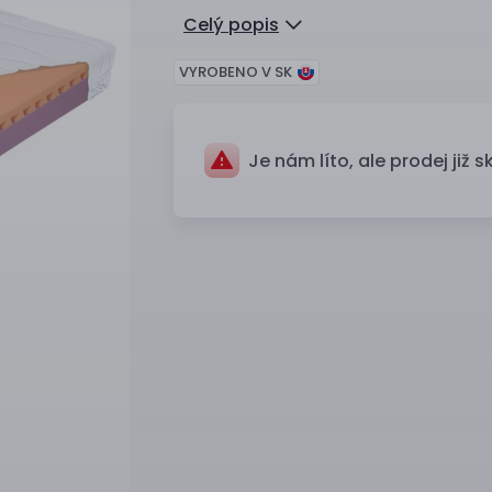
Celý popis
VYROBENO V SK
Je nám líto, ale prodej již s