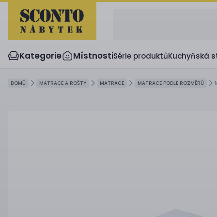
Kategorie
Místnosti
Série produktů
Kuchyňská s
DOMŮ
MATRACE A ROŠTY
MATRACE
MATRACE PODLE ROZMĚRŮ