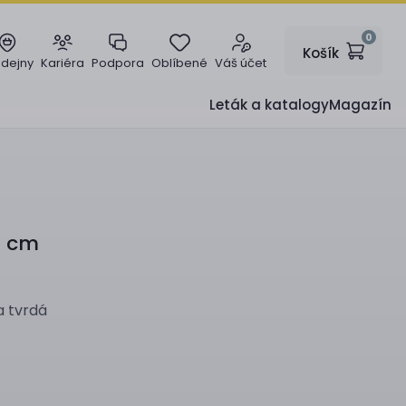
0
Košík
odejny
Kariéra
Podpora
Oblíbené
Váš účet
Leták a katalogy
Magazín
0 cm
a tvrdá