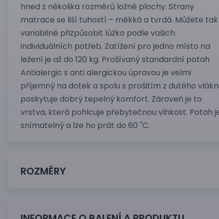
hned z několika rozměrů ložné plochy. Strany
matrace se liší tuhostí – měkká a tvrdá. Můžete tak
variabilně přizpůsobit lůžko podle vašich
individuálních potřeb. Zatížení pro jedno místo na
ležení je až do 120 kg. Prošívaný standardní potah
Antialergic s anti alergickou úpravou je velmi
příjemný na dotek a spolu s prošitím z dutého vlák
poskytuje dobrý tepelný komfort. Zároveň je to
vrstva, která pohlcuje přebytečnou vlhkost. Potah j
snímatelný a lze ho prát do 60 ˚C.
ROZMĚRY
INFORMACE O BALENÍ A PRODUKTU