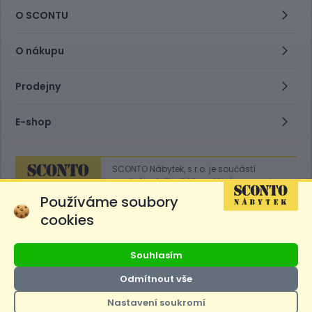
O SCONTU
O nákupu
Prodejny
E-shop
SCONTO Nábytek, s.r.o. je součástí
mezinárodního řetězce, který provozuje
obchodní domy
Hoeffner
a
Sconto
.
Používáme soubory
cookies
Přejít na
Sconto.sk
Souhlasím
Odmítnout vše
Nastavení soukromí
Ceny produktů na e-shopu sconto.cz jsou označeny následovně. Běžná