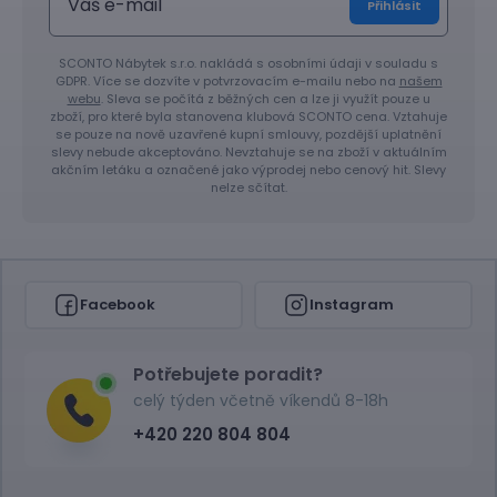
Přihlásit
SCONTO Nábytek s.r.o. nakládá s osobními údaji v souladu s
GDPR. Více se dozvíte v potvrzovacím e-mailu nebo na
našem
webu
. Sleva se počítá z běžných cen a lze ji využít pouze u
zboží, pro které byla stanovena klubová SCONTO cena. Vztahuje
se pouze na nově uzavřené kupní smlouvy, pozdější uplatnění
slevy nebude akceptováno. Nevztahuje se na zboží v aktuálním
akčním letáku a označené jako výprodej nebo cenový hit. Slevy
nelze sčítat.
Facebook
Instagram
Potřebujete poradit?
celý týden včetně víkendů 8-18h
+420 220 804 804