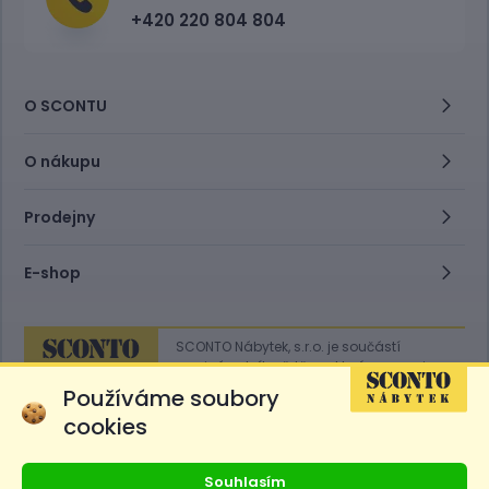
+420 220 804 804
O SCONTU
O nákupu
Prodejny
E-shop
SCONTO Nábytek, s.r.o. je součástí
mezinárodního řetězce, který provozuje
obchodní domy
Hoeffner
a
Sconto
.
Používáme soubory
cookies
Přejít na
Sconto.sk
Souhlasím