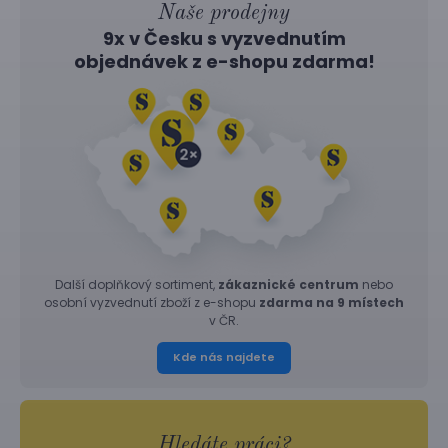
Naše prodejny
9x v Česku s vyzvednutím
objednávek z
e-shopu
zdarma!
Další doplňkový sortiment,
zákaznické centrum
nebo
osobní vyzvednutí zboží z e-shopu
zdarma na 9 místech
v ČR.
Kde nás najdete
Hledáte práci?