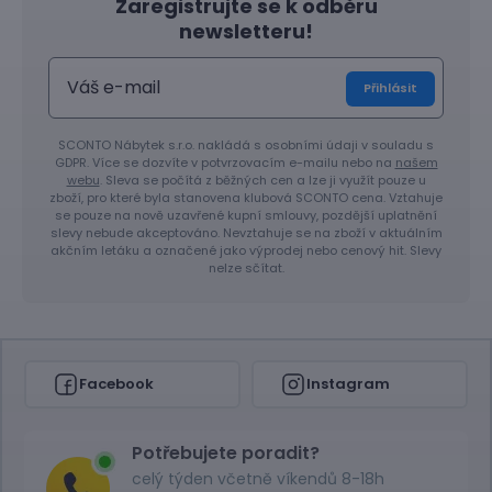
Zaregistrujte se k odběru
newsletteru!
Přihlásit
SCONTO Nábytek s.r.o. nakládá s osobními údaji v souladu s
GDPR. Více se dozvíte v potvrzovacím e-mailu nebo na
našem
webu
. Sleva se počítá z běžných cen a lze ji využít pouze u
zboží, pro které byla stanovena klubová SCONTO cena. Vztahuje
se pouze na nově uzavřené kupní smlouvy, pozdější uplatnění
slevy nebude akceptováno. Nevztahuje se na zboží v aktuálním
akčním letáku a označené jako výprodej nebo cenový hit. Slevy
nelze sčítat.
Facebook
Instagram
Potřebujete poradit?
celý týden včetně víkendů 8-18h