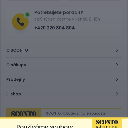
Potřebujete poradit?
celý týden včetně víkendů 8-18h
+420 220 804 804
O SCONTU
O nákupu
Prodejny
E-shop
SCONTO Nábytek, s.r.o. je součástí
mezinárodního řetězce, který provozuje
obchodní domy
Hoeffner
a
Sconto
.
Používáme soubory