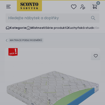
0
Kategorie
Místnosti
Série produktů
Kuchyňská studia
Sedač
MATRACE PODLE ROZMĚRŮ