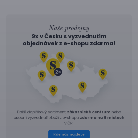
Naše prodejny
9x v Česku s vyzvednutím
objednávek z
e-shopu
zdarma!
Další doplňkový sortiment,
zákaznické centrum
nebo
osobní vyzvednutí zboží z e-shopu
zdarma na 9 místech
v ČR.
Kde nás najdete