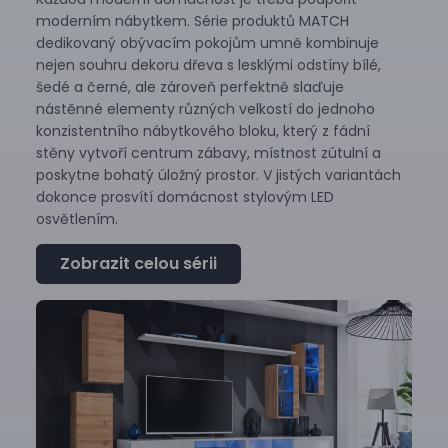
moderním nábytkem. Série produktů MATCH
dedikovaný obývacím pokojům umně kombinuje
nejen souhru dekoru dřeva s lesklými odstíny bílé,
šedé a černé, ale zároveň perfektně slaďuje
nástěnné elementy různých velkostí do jednoho
konzistentního nábytkového bloku, který z fádní
stěny vytvoří centrum zábavy, místnost zútulní a
poskytne bohatý úložný prostor. V jistých variantách
dokonce prosvítí domácnost stylovým LED
osvětlením.
Zobrazit celou sérii