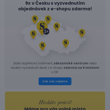
9x v Česku s vyzvednutím
objednávek z
e-shopu
zdarma!
Další doplňkový sortiment,
zákaznické centrum
nebo
osobní vyzvednutí zboží z e-shopu
zdarma na 9 místech
v ČR.
Kde nás najdete
Hledáte práci?
Máme pro vás volné místo