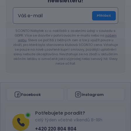
newsletteru!
Přihlásit
SCONTO Nábytek s.r.o. nakládá s osobními údaji v souladu s
GDPR. Více se dozvíte v potvrzovacím e-mailu nebo na
našem
webu
. Sleva se počítá z běžných cen a lze ji využít pouze u
zboží, pro které byla stanovena klubová SCONTO cena. Vztahuje
se pouze na nově uzavřené kupní smlouvy, pozdější uplatnění
slevy nebude akceptováno. Nevztahuje se na zboží v aktuálním
akčním letáku a označené jako výprodej nebo cenový hit. Slevy
nelze sčítat.
Facebook
Instagram
Potřebujete poradit?
celý týden včetně víkendů 8-18h
+420 220 804 804