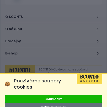
O SCONTU
O nákupu
Prodejny
E-shop
SCONTO Nábytek, s.r.o. je součástí
mezinárodního řetězce, který provozuje
obchodní domy
Hoeffner
a
Sconto
.
Používáme soubory
cookies
Přejít na
Sconto.sk
Souhlasím