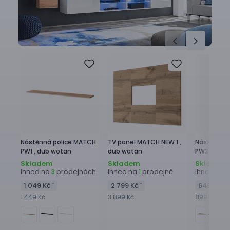
Nástěnná police
MATCH
TV panel
MATCH NEW 1 ,
Nástěnná 
PW1 ,
dub wotan
dub wotan
PW3 ,
dub 
Skladem
Skladem
Skladem
Ihned na
prodejnách
Ihned na
prodejně
Ihned na
3
1
1
1 049 Kč
2 799 Kč
649 Kč
*
*
*
1 449 Kč
3 899 Kč
899 Kč