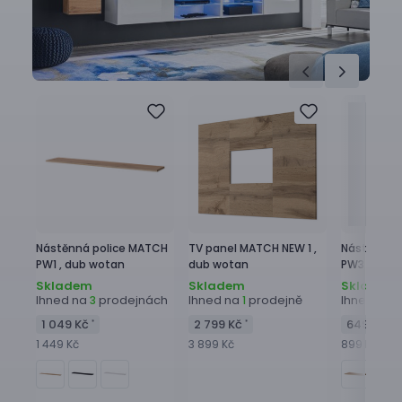
Nástěnná police
MATCH
TV panel
MATCH NEW 1 ,
Nástěnná 
PW1 ,
dub wotan
dub wotan
PW3 ,
dub 
Skladem
Skladem
Skladem
Ihned na
prodejnách
Ihned na
prodejně
Ihned na
3
1
1
1 049 Kč
2 799 Kč
649 Kč
*
*
*
1 449 Kč
3 899 Kč
899 Kč