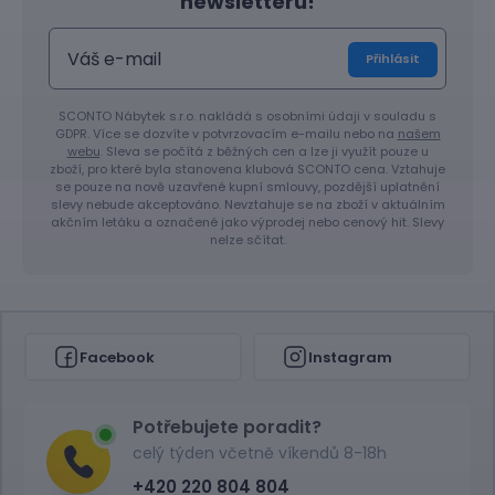
newsletteru!
Přihlásit
SCONTO Nábytek s.r.o. nakládá s osobními údaji v souladu s
GDPR. Více se dozvíte v potvrzovacím e-mailu nebo na
našem
webu
. Sleva se počítá z běžných cen a lze ji využít pouze u
zboží, pro které byla stanovena klubová SCONTO cena. Vztahuje
se pouze na nově uzavřené kupní smlouvy, pozdější uplatnění
slevy nebude akceptováno. Nevztahuje se na zboží v aktuálním
akčním letáku a označené jako výprodej nebo cenový hit. Slevy
nelze sčítat.
Facebook
Instagram
Potřebujete poradit?
celý týden včetně víkendů 8-18h
+420 220 804 804