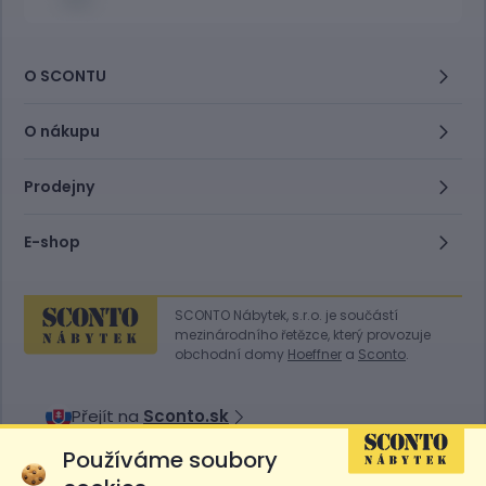
O SCONTU
O nákupu
Prodejny
E-shop
SCONTO Nábytek, s.r.o. je součástí
mezinárodního řetězce, který provozuje
obchodní domy
Hoeffner
a
Sconto
.
Přejít na
Sconto.sk
Používáme soubory