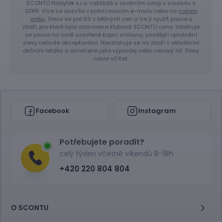
SCONTO Nábytek s.r.o. nakládá s osobními údaji v souladu s
GDPR. Více se dozvíte v potvrzovacím e-mailu nebo na
našem
webu
. Sleva se počítá z běžných cen a lze ji využít pouze u
zboží, pro které byla stanovena klubová SCONTO cena. Vztahuje
se pouze na nově uzavřené kupní smlouvy, pozdější uplatnění
slevy nebude akceptováno. Nevztahuje se na zboží v aktuálním
akčním letáku a označené jako výprodej nebo cenový hit. Slevy
nelze sčítat.
Facebook
Instagram
Potřebujete poradit?
celý týden včetně víkendů 8-18h
+420 220 804 804
O SCONTU