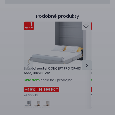
Podobné produkty
Vyrobeno v
Sklápěcí postel
CONCEPT PRO CP-03 ,
Rohová postel 
šedá, 90x200 cm
120x200 cm
Skladem
Ihned na
prodejně
Skladem
Ihne
1
-40
%
14 999 Kč
-40
%
15 2
**
24 999 Kč
25 499 Kč