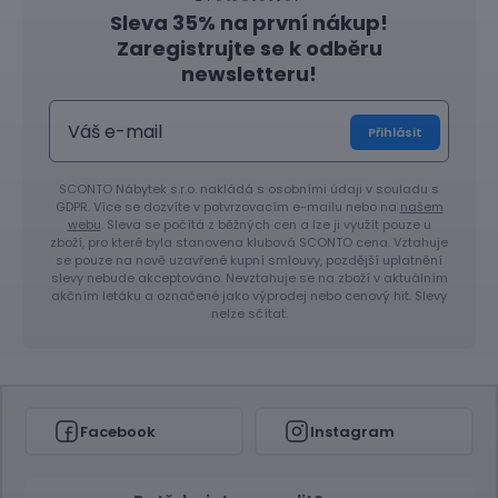
Sleva 35% na první nákup!
Zaregistrujte se k odběru
newsletteru!
Přihlásit
SCONTO Nábytek s.r.o. nakládá s osobními údaji v souladu s
GDPR. Více se dozvíte v potvrzovacím e-mailu nebo na
našem
webu
. Sleva se počítá z běžných cen a lze ji využít pouze u
zboží, pro které byla stanovena klubová SCONTO cena. Vztahuje
se pouze na nově uzavřené kupní smlouvy, pozdější uplatnění
slevy nebude akceptováno. Nevztahuje se na zboží v aktuálním
akčním letáku a označené jako výprodej nebo cenový hit. Slevy
nelze sčítat.
Facebook
Instagram