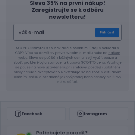
Sleva 35% na první nákup!
Zaregistrujte se k odběru
newsletteru!
Přihlásit
SCONTO Nábytek s.r.o. nakládá s osobními údaji v souladu s
GDPR. Více se dozvíte v potvrzovacím e-mailu nebo na
našem
webu
. Sleva se počítá z běžných cen a lze ji využít pouze u
zboží, pro které byla stanovena klubová SCONTO cena. Vztahuje
se pouze na nově uzavřené kupní smlouvy, pozdější uplatnění
slevy nebude akceptováno. Nevztahuje se na zboží v aktuálním
akčním letáku a označené jako výprodej nebo cenový hit. Slevy
nelze sčítat.
Facebook
Instagram
Potřebujete poradit?