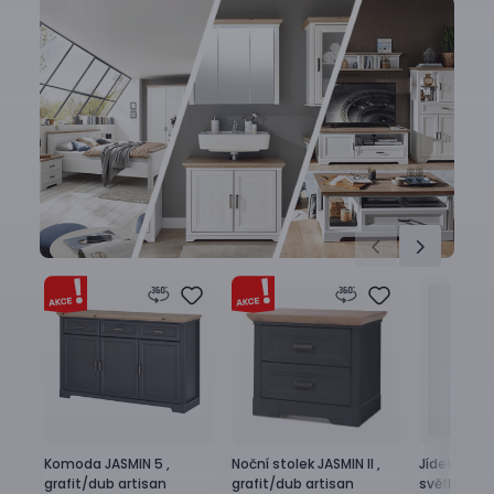
Komoda
JASMIN 5 ,
Noční stolek
JASMIN II ,
Jídelní stůl
grafit/dub artisan
grafit/dub artisan
světlá/dub