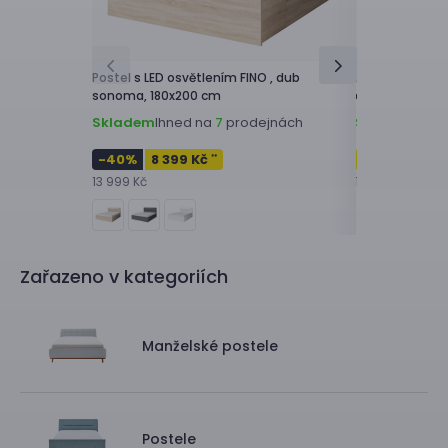
Vyrobeno v
Postel s LED osvětlením
FINO ,
dub
Postel
HEDVIKA 
sonoma, 180x200 cm
cm
Skladem
Ihned na
prodejnách
Skladem
Ihne
7
-40
%
8 399 Kč
-50
%
8 99
**
13 999 Kč
17 999 Kč
Zařazeno v kategoriích
Manželské postele
Postele