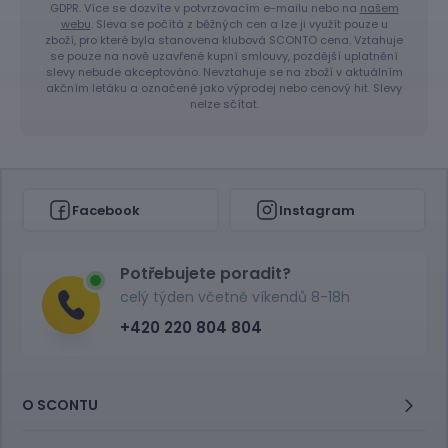
GDPR. Více se dozvíte v potvrzovacím e-mailu nebo na
našem
webu
. Sleva se počítá z běžných cen a lze ji využít pouze u
zboží, pro které byla stanovena klubová SCONTO cena. Vztahuje
se pouze na nově uzavřené kupní smlouvy, pozdější uplatnění
slevy nebude akceptováno. Nevztahuje se na zboží v aktuálním
akčním letáku a označené jako výprodej nebo cenový hit. Slevy
nelze sčítat.
Facebook
Instagram
Potřebujete poradit?
celý týden včetně víkendů 8-18h
+420 220 804 804
O SCONTU