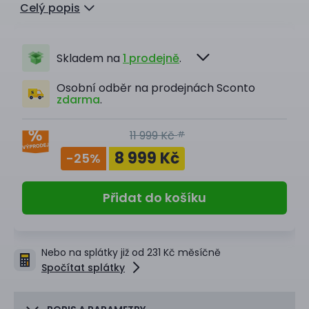
Celý popis
Skladem na
1 prodejně
.
Osobní odběr na prodejnách Sconto
zdarma
.
11 999 Kč
#
8 999 Kč
-25
%
Přidat do košíku
Nebo na splátky již od 231 Kč měsíčně
Spočítat splátky