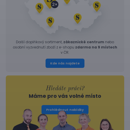
Další doplňkový sortiment,
zákaznické centrum
nebo
osobní vyzvednutí zboží z e-shopu
zdarma na 9 místech
v ČR.
Kde nás najdete
Hledáte práci?
Máme pro vás volné místo
Prohlédnout nabídky