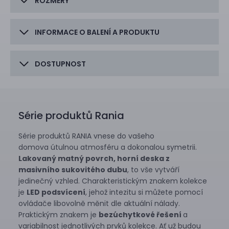
ROZMĚRY
INFORMACE O BALENÍ A PRODUKTU
DOSTUPNOST
Série produktů Rania
Série produktů RANIA vnese do vašeho
domova útulnou atmosféru a dokonalou symetrii.
Lakovaný matný povrch, horní deska z
masivního sukovitého dubu
, to vše vytváří
jedinečný vzhled. Charakteristickým znakem kolekce
je
LED
podsvícení
, jehož intezitu si můžete pomocí
ovládače libovolně měnit dle aktuální nálady.
Praktickým znakem je
bezúchytkové řešení
a
variabilnost jednotlivých prvků kolekce. Ať už budou