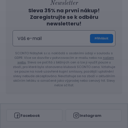
Newsletter
Sleva 35% na první nákup!
Zaregistrujte se k odběru
newsletteru!
Přihlásit
SCONTO Nábytek s.r.o. nakládá s osobními údaji v souladu s
GDPR. Více se dozvíte v potvrzovacím e-mailu nebo na
našem
webu
. Sleva se počítá z běžných cen a lze ji využít pouze u
zboží, pro které byla stanovena klubová SCONTO cena. Vztahuje
se pouze na nově uzavřené kupní smlouvy, pozdější uplatnění
slevy nebude akceptováno. Nevztahuje se na zboží v aktuálním
akčním letáku a označené jako výprodej nebo cenový hit. Slevy
nelze sčítat.
Facebook
Instagram