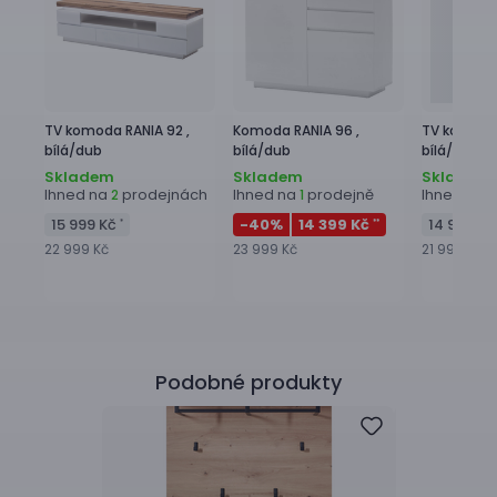
TV komoda
RANIA 92 ,
Komoda
RANIA 96 ,
TV komod
bílá/dub
bílá/dub
bílá/dub
Skladem
Skladem
Skladem
Ihned na
prodejnách
Ihned na
prodejně
Ihned na
2
1
2
15 999 Kč
-40
%
14 399 Kč
14 999 K
*
**
22 999 Kč
23 999 Kč
21 999 Kč
Podobné produkty