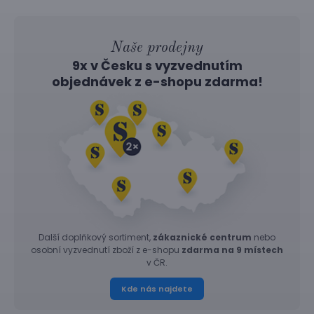
Naše prodejny
9x v Česku s vyzvednutím
objednávek z
e-shopu
zdarma!
Další doplňkový sortiment,
zákaznické centrum
nebo
osobní vyzvednutí zboží z e-shopu
zdarma na 9 místech
v ČR.
Kde nás najdete