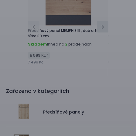
Předsíňový panel
MEMPHIS III ,
dub artisan,
Předsíňový pan
šířka 80 cm
světlá/dub art
Skladem
Ihned na
prodejnách
Skladem
Ihne
2
5 599 Kč
6 299 Kč
*
*
7 499 Kč
8 399 Kč
Zařazeno v kategoriích
Předsíňové panely