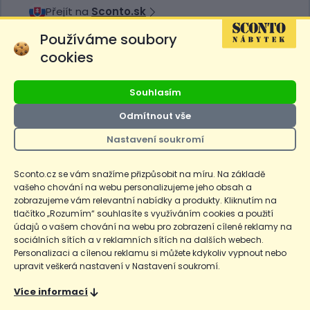
Přejít na
Sconto.sk
Používáme soubory
cookies
Ceny produktů na e-shopu sconto.cz jsou označeny následovně. Běžná
Souhlasím
cena je cena bez označení, *Cena pro členy SCONTO Clubu, **Akční
cena pro členy SCONTO Clubu, ***Akční cena, # Nejnižší cena za 30
Odmítnout vše
dnů před prvním zlevněním. Dle zákona o ochraně spotřebitele §12a je
uvedená Běžná cena současně i nejnižší za 30 dní, pokud není Nejnižší
Nastavení soukromí
Běžná cena za 30 dní uvedena samostatně na detailu produktu.
Sconto.cz se vám snažíme přizpůsobit na míru. Na základě
Copyright
Ochrana osobních údajů
Cookies
Nastavení cookies
vašeho chování na webu personalizujeme jeho obsah a
zobrazujeme vám relevantní nabídky a produkty. Kliknutím na
© 2026 SCONTO Nábytek s.r.o.
tlačítko „Rozumím“ souhlasíte s využíváním cookies a použití
údajů o vašem chování na webu pro zobrazení cílené reklamy na
Nahoru
sociálních sítích a v reklamních sítích na dalších webech.
Personalizaci a cílenou reklamu si můžete kdykoliv vypnout nebo
upravit veškerá nastavení v Nastavení soukromí.
Více informací