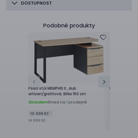
DOSTUPNOST
Podobné produkty
Psací stůl
MEMPHIS II ,
dub
Psací stůl
IAN I 
artisan/grafitová, šířka 150 cm
Skladem
Ihne
Skladem
Ihned na
prodejně
1
10 999 Kč
*
10 499 Kč
*
14 999 Kč
14 999 Kč