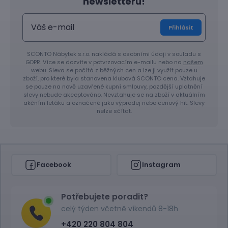
newsletteru!
Přihlásit
SCONTO Nábytek s.r.o. nakládá s osobními údaji v souladu s
GDPR. Více se dozvíte v potvrzovacím e-mailu nebo na
našem
webu
. Sleva se počítá z běžných cen a lze ji využít pouze u
zboží, pro které byla stanovena klubová SCONTO cena. Vztahuje
se pouze na nově uzavřené kupní smlouvy, pozdější uplatnění
slevy nebude akceptováno. Nevztahuje se na zboží v aktuálním
akčním letáku a označené jako výprodej nebo cenový hit. Slevy
nelze sčítat.
Facebook
Instagram
Potřebujete poradit?
celý týden včetně víkendů 8-18h
+420 220 804 804