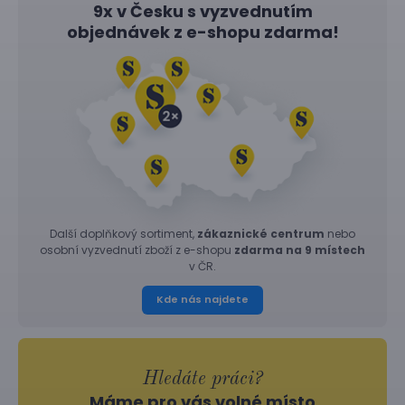
9x v Česku s vyzvednutím
objednávek z
e-shopu
zdarma!
Další doplňkový sortiment,
zákaznické centrum
nebo
osobní vyzvednutí zboží z e-shopu
zdarma na 9 místech
v ČR.
Kde nás najdete
Hledáte práci?
Máme pro vás volné místo