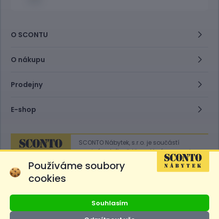
O SCONTU
O nákupu
Prodejny
E-shop
SCONTO Nábytek, s.r.o. je součástí
mezinárodního řetězce, který provozuje
obchodní domy
Hoeffner
a
Sconto
.
Používáme soubory
cookies
Přejít na
Sconto.sk
Souhlasím