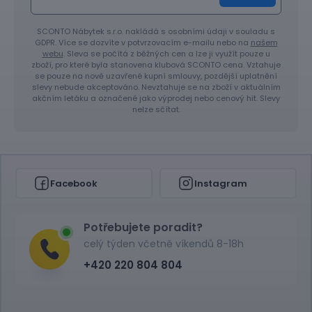
SCONTO Nábytek s.r.o. nakládá s osobními údaji v souladu s
GDPR. Více se dozvíte v potvrzovacím e-mailu nebo na
našem
webu
. Sleva se počítá z běžných cen a lze ji využít pouze u
zboží, pro které byla stanovena klubová SCONTO cena. Vztahuje
se pouze na nově uzavřené kupní smlouvy, pozdější uplatnění
slevy nebude akceptováno. Nevztahuje se na zboží v aktuálním
akčním letáku a označené jako výprodej nebo cenový hit. Slevy
nelze sčítat.
Facebook
Instagram
Potřebujete poradit?
celý týden včetně víkendů 8-18h
+420 220 804 804