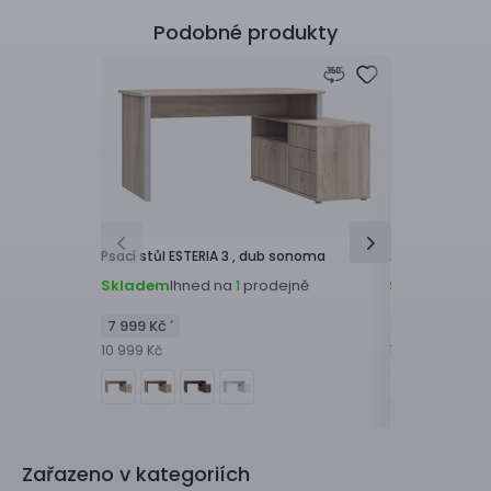
Podobné produkty
Psací stůl
ESTERIA 3 ,
dub sonoma
Psací stůl
HIGH 
Skladem
Ihned na
prodejně
Skladem
Ihne
1
7 999 Kč
7 499 Kč
*
*
10 999 Kč
10 499 Kč
Zařazeno v kategoriích