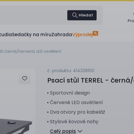
Hledat
Pr
tudia
Sedačky na míru
Zahrada
Výprodej
REL černá/červená, LED osvětlení
č. produktu: 414328100
Psací stůl
TERREL - černá/
Sportovní design
Červené LED osvětlení
Dva otvory pro kabeláž
Stylové kovové nohy
Celý popis