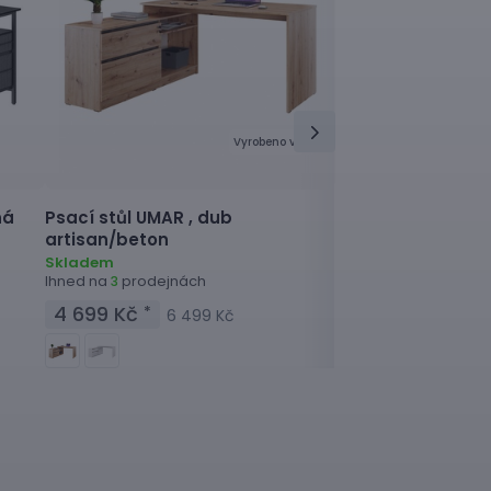
Vyrobeno v
ná
Psací stůl
UMAR ,
dub
Psací stůl
WORKSP
artisan/beton
K dispozici za 3 týd
Skladem
Ihned na
prodejnách
3
4 999 Kč
*
6 99
4 699 Kč
*
6 499 Kč