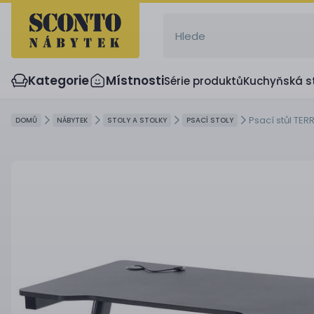
Kategorie
Místnosti
Série produktů
Kuchyňská s
Psací stůl TER
DOMŮ
NÁBYTEK
STOLY A STOLKY
PSACÍ STOLY