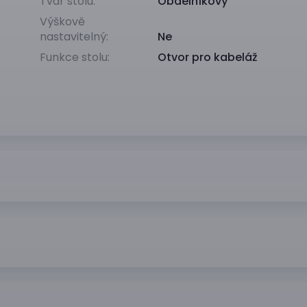
Tvar stolu:
Obdélníkový
Výškově
nastavitelný:
Ne
Funkce stolu:
Otvor pro kabeláž