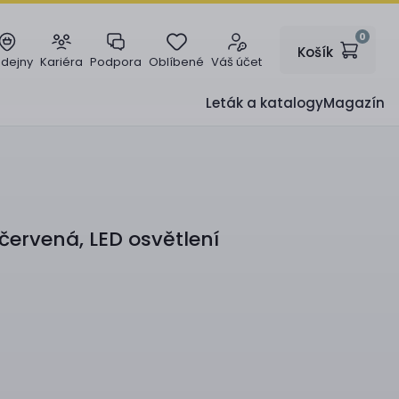
0
Košík
odejny
Kariéra
Podpora
Oblíbené
Váš účet
Leták a katalogy
Magazín
červená, LED osvětlení