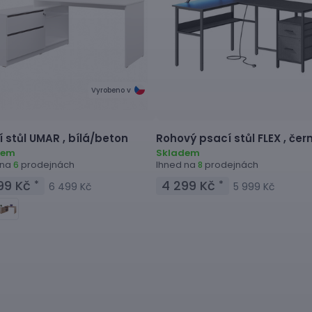
Vyrobeno v
 stůl
UMAR ,
bílá/beton
Rohový psací stůl
FLEX ,
čer
dem
Skladem
 na
prodejnách
Ihned na
prodejnách
6
8
99 Kč
4 299 Kč
*
*
6 499 Kč
5 999 Kč