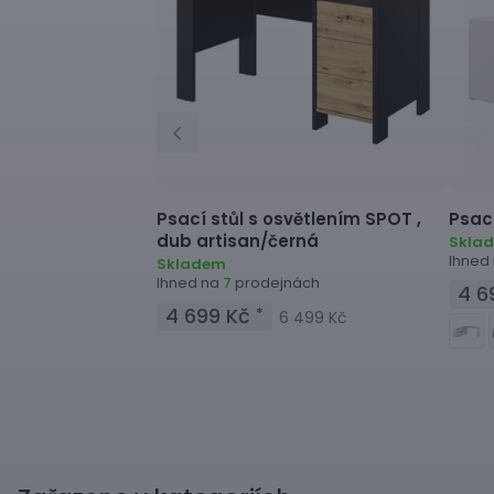
Psací stůl s osvětlením
SPOT ,
Psací
dub artisan/černá
Skla
Ihned
Skladem
Ihned na
prodejnách
7
4 6
4 699 Kč
*
6 499 Kč