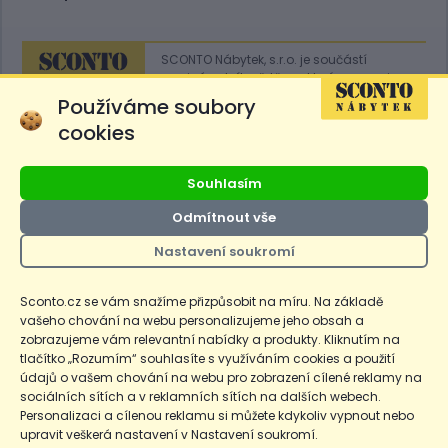
SCONTO Nábytek, s.r.o. je součástí
mezinárodního řetězce, který provozuje
obchodní domy
Hoeffner
a
Sconto
.
Používáme soubory
cookies
Přejít na
Sconto.sk
Souhlasím
Odmítnout vše
Nastavení soukromí
Ceny produktů na e-shopu sconto.cz jsou označeny následovně. Běžná
cena je cena bez označení, *Cena pro členy SCONTO Clubu, **Akční
cena pro členy SCONTO Clubu, ***Akční cena, # Nejnižší cena za 30
Sconto.cz se vám snažíme přizpůsobit na míru. Na základě
dnů před prvním zlevněním. Dle zákona o ochraně spotřebitele §12a je
vašeho chování na webu personalizujeme jeho obsah a
uvedená Běžná cena současně i nejnižší za 30 dní, pokud není Nejnižší
Běžná cena za 30 dní uvedena samostatně na detailu produktu.
zobrazujeme vám relevantní nabídky a produkty. Kliknutím na
tlačítko „Rozumím“ souhlasíte s využíváním cookies a použití
údajů o vašem chování na webu pro zobrazení cílené reklamy na
Copyright
Ochrana osobních údajů
Cookies
Nastavení cookies
sociálních sítích a v reklamních sítích na dalších webech.
Personalizaci a cílenou reklamu si můžete kdykoliv vypnout nebo
© 2026 SCONTO Nábytek s.r.o.
upravit veškerá nastavení v Nastavení soukromí.