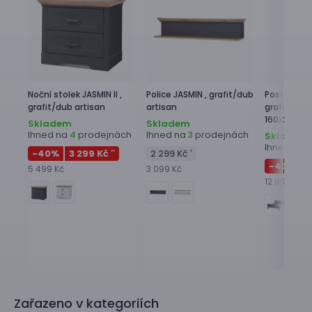
Noční stolek
JASMIN II ,
Police
JASMIN ,
grafit/dub
Postel
JASMI
grafit/dub artisan
artisan
grafit/dub 
160x200 c
Skladem
Skladem
Ihned na
prodejnách
Ihned na
prodejnách
4
3
Skladem
Ihned na
2
-40
%
3 299 Kč
2 299 Kč
**
*
-40
%
7
5 499 Kč
3 099 Kč
12 999 Kč
Zařazeno v kategoriích