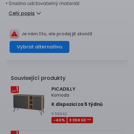
Snadno udržovatelný materiál
Celý popis
Je nám líto, ale prodej již skončil
Vybrat alternativu
Související produkty
PICADILLY
Komoda
K dispozici za 5 týdnů
5 599 Kč
-40
%
3 359 Kč **