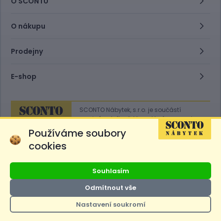
O SCONTU
O nákupu
Prodejny
E-shop
SCONTO Nábytek, s.r.o. je součástí
mezinárodního řetězce, který provozuje
obchodní domy
Hoeffner
a
Sconto
.
Používáme soubory
cookies
Přejít na
Sconto.sk
Souhlasím
Odmítnout vše
Nastavení soukromí
Ceny produktů na e-shopu sconto.cz jsou označeny následovně. Běžná
cena je cena bez označení, *Cena pro členy SCONTO Clubu, **Akční