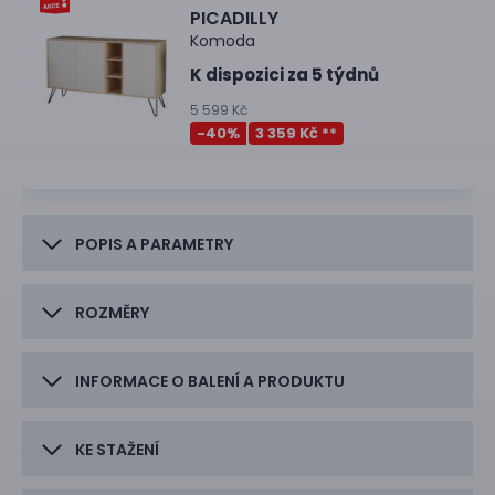
PICADILLY
Komoda
K dispozici za 5 týdnů
5 599 Kč
-40
%
3 359 Kč **
POPIS A PARAMETRY
ROZMĚRY
INFORMACE O BALENÍ A PRODUKTU
KE STAŽENÍ