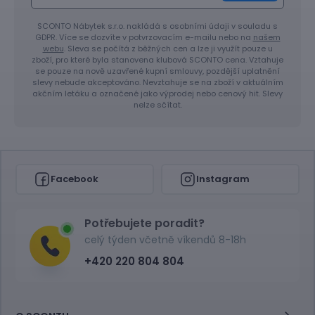
SCONTO Nábytek s.r.o. nakládá s osobními údaji v souladu s
GDPR. Více se dozvíte v potvrzovacím e-mailu nebo na
našem
webu
. Sleva se počítá z běžných cen a lze ji využít pouze u
zboží, pro které byla stanovena klubová SCONTO cena. Vztahuje
se pouze na nově uzavřené kupní smlouvy, pozdější uplatnění
slevy nebude akceptováno. Nevztahuje se na zboží v aktuálním
akčním letáku a označené jako výprodej nebo cenový hit. Slevy
nelze sčítat.
Facebook
Instagram
Potřebujete poradit?
celý týden včetně víkendů 8-18h
+420 220 804 804