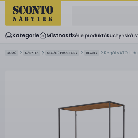
Kategorie
Místnosti
Série produktů
Kuchyňská s
Regál VATO III d
DOMŮ
NÁBYTEK
ÚLOŽNÉ PROSTORY
REGÁLY