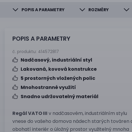
POPIS A PARAMETRY
ROZMĚRY
POPIS A PARAMETRY
č. produktu:
414572817
Nadčasový, industriální styl
Lakovaná, kovová konstrukce
5 prostorných vložených polic
Mnohostranné využití
Snadno udržovatelný materiál
Regál VATO III
v nadčasovém, industriálním stylu
vnese do vašeho domova nádech starých továren 
obohatí interiér o úložný prostor využitelný mnoha