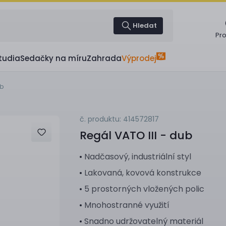
Hledat
Pr
tudia
Sedačky na míru
Zahrada
Výprodej
ub
č. produktu: 414572817
Regál
VATO III - dub
Nadčasový, industriální styl
Lakovaná, kovová konstrukce
5 prostorných vložených polic
Mnohostranné využití
Snadno udržovatelný materiál