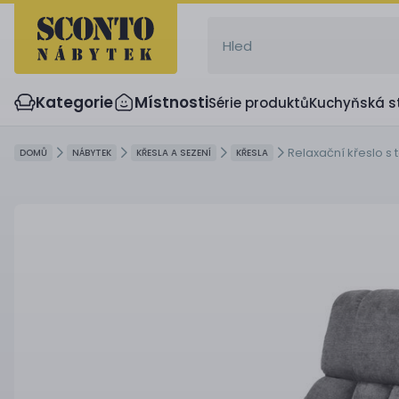
Kategorie
Místnosti
Série produktů
Kuchyňská s
Relaxační křeslo s
DOMŮ
NÁBYTEK
KŘESLA A SEZENÍ
KŘESLA