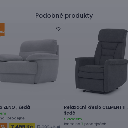
Podobné produkty
o
ZENO ,
šedá
Relaxační křeslo
CLEMENT II ,
šedá
dem
 na
prodejně
1
Skladem
Ihned na
prodejnách
7
8
%
7 499 Kč
17 999 Kč #