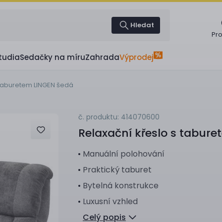
Hledat
Pr
tudia
Sedačky na míru
Zahrada
Výprodej
 taburetem LINGEN šedá
č. produktu: 414070600
Relaxační křeslo s tabur
Manuální polohování
Praktický taburet
Bytelná konstrukce
Luxusní vzhled
Celý popis