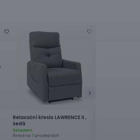
Relaxační křeslo
LAWRENCE II ,
Relaxační křeslo
C
šedá
hnědá
Skladem
Skladem
Ihned na
prodejnách
Ihned na
prodejnác
7
9