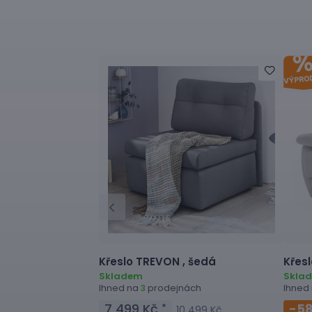
Křeslo
TREVON ,
šedá
Křesl
Skladem
Skla
Ihned na
prodejnách
Ihned
3
7 499 Kč
-5
*
10 499 Kč