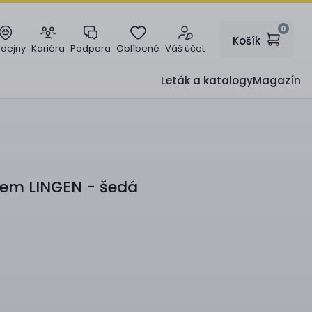
0
Košík
odejny
Kariéra
Podpora
Oblíbené
Váš účet
Leták a katalogy
Magazín
etem
LINGEN - šedá