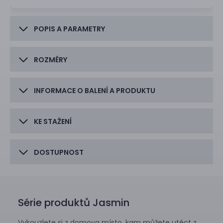
POPIS A PARAMETRY
ROZMĚRY
INFORMACE O BALENÍ A PRODUKTU
KE STAŽENÍ
DOSTUPNOST
Série produktů Jasmin
Vykouzlete si z domova místo, kam můžete utéct z