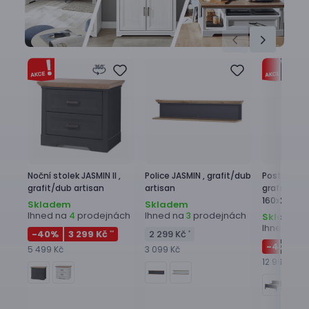
Noční stolek
JASMIN II ,
Police
JASMIN ,
grafit/dub
Postel
JASMI
grafit/dub artisan
artisan
grafit/dub 
160x200 c
Skladem
Skladem
Ihned na
prodejnách
Ihned na
prodejnách
4
3
Skladem
Ihned na
2
-40
%
3 299 Kč
2 299 Kč
**
*
-40
%
7
5 499 Kč
3 099 Kč
12 999 Kč