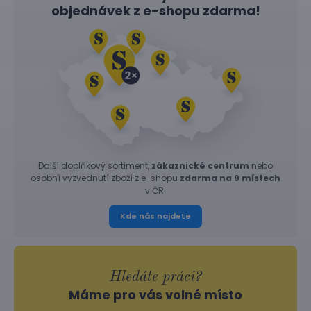
objednávek z
e-shopu
zdarma!
Další doplňkový sortiment,
zákaznické centrum
nebo
osobní vyzvednutí zboží z e-shopu
zdarma na 9 místech
v ČR.
Kde nás najdete
Hledáte práci?
Máme pro vás volné místo