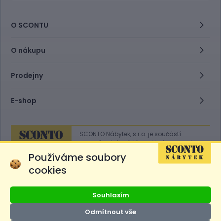
O SCONTU
O nákupu
Prodejny
E-shop
SCONTO Nábytek, s.r.o. je součástí
mezinárodního řetězce, který provozuje
obchodní domy
Hoeffner
a
Sconto
.
Používáme soubory
cookies
Přejít na
Sconto.sk
Souhlasím
Odmítnout vše