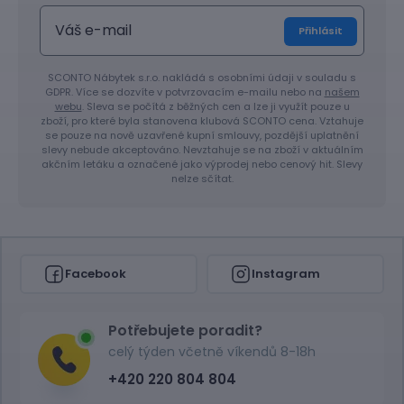
Přihlásit
SCONTO Nábytek s.r.o. nakládá s osobními údaji v souladu s
GDPR. Více se dozvíte v potvrzovacím e-mailu nebo na
našem
webu
. Sleva se počítá z běžných cen a lze ji využít pouze u
zboží, pro které byla stanovena klubová SCONTO cena. Vztahuje
se pouze na nově uzavřené kupní smlouvy, pozdější uplatnění
slevy nebude akceptováno. Nevztahuje se na zboží v aktuálním
akčním letáku a označené jako výprodej nebo cenový hit. Slevy
nelze sčítat.
Facebook
Instagram
Potřebujete poradit?
celý týden včetně víkendů 8-18h
+420 220 804 804