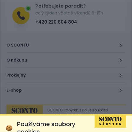
Potřebujete poradit?
celý týden včetně víkendů 8-18h
+420 220 804 804
O SCONTU
O nákupu
Prodejny
E-shop
SCONTO Nábytek, s.r.o. je součástí
mezinárodního řetězce, který provozuje
obchodní domy
Hoeffner
a
Sconto
.
Používáme soubory
cookies