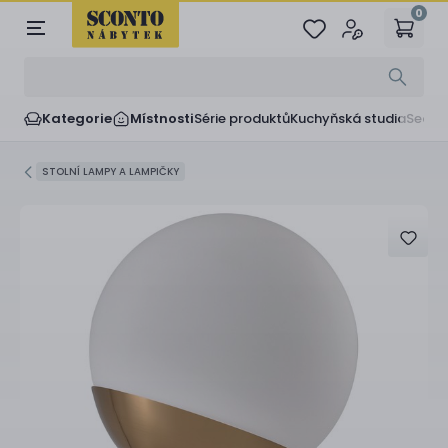
0
Kategorie
Místnosti
Série produktů
Kuchyňská studia
Sedač
STOLNÍ LAMPY A LAMPIČKY