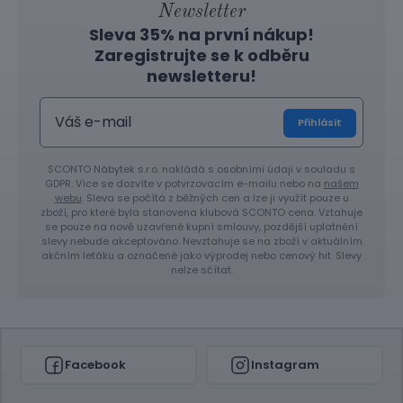
Newsletter
Sleva 35% na první nákup!
Zaregistrujte se k odběru
newsletteru!
Přihlásit
SCONTO Nábytek s.r.o. nakládá s osobními údaji v souladu s
GDPR. Více se dozvíte v potvrzovacím e-mailu nebo na
našem
webu
. Sleva se počítá z běžných cen a lze ji využít pouze u
zboží, pro které byla stanovena klubová SCONTO cena. Vztahuje
se pouze na nově uzavřené kupní smlouvy, pozdější uplatnění
slevy nebude akceptováno. Nevztahuje se na zboží v aktuálním
akčním letáku a označené jako výprodej nebo cenový hit. Slevy
nelze sčítat.
Facebook
Instagram