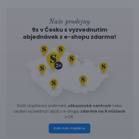
Naše prodejny
9x v Česku s vyzvednutím
objednávek z
e-shopu
zdarma!
Další doplňkový sortiment,
zákaznické centrum
nebo
osobní vyzvednutí zboží z e-shopu
zdarma na 9 místech
v ČR.
Kde nás najdete