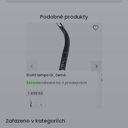
Podobné produkty
Stolní lampa
QI ,
černá
Stolní lampa
H
kov/světlé dře
Skladem
Ihned na
prodejnách
4
Skladem
Ihne
1 499 Kč
1 490 Kč
Zařazeno v kategoriích