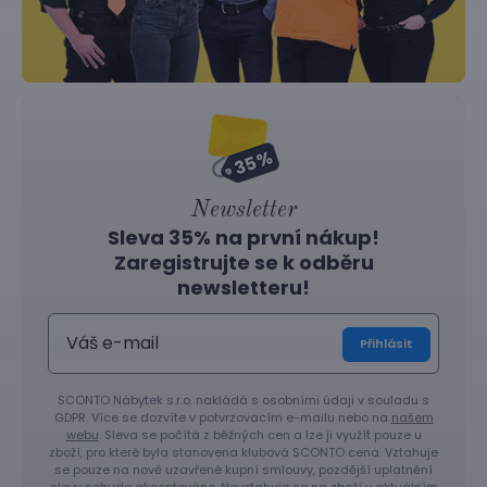
Newsletter
Sleva 35% na první nákup!
Zaregistrujte se k odběru
newsletteru!
Přihlásit
SCONTO Nábytek s.r.o. nakládá s osobními údaji v souladu s
GDPR. Více se dozvíte v potvrzovacím e-mailu nebo na
našem
webu
. Sleva se počítá z běžných cen a lze ji využít pouze u
zboží, pro které byla stanovena klubová SCONTO cena. Vztahuje
se pouze na nově uzavřené kupní smlouvy, pozdější uplatnění
slevy nebude akceptováno. Nevztahuje se na zboží v aktuálním