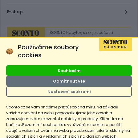
E-shop
SCONTO Nábytek, s.r.o. je součástí
mezinárodního řetězce, který provozuje
obchodní domy
Hoeffner
a
Sconto
.
Používáme soubory
cookies
Přejít na
Sconto.sk
Souhlasím
Odmítnout vše
Nastavení soukromí
Ceny produktů na e-shopu sconto.cz jsou označeny následovně. Běžná
cena je cena bez označení, *Cena pro členy SCONTO Clubu, **Akční
cena pro členy SCONTO Clubu, ***Akční cena, # Nejnižší cena za 30
Sconto.cz se vám snažíme přizpůsobit na míru. Na základě
dnů před prvním zlevněním. Dle zákona o ochraně spotřebitele §12a je
vašeho chování na webu personalizujeme jeho obsah a
uvedená Běžná cena současně i nejnižší za 30 dní, pokud není Nejnižší
Běžná cena za 30 dní uvedena samostatně na detailu produktu.
zobrazujeme vám relevantní nabídky a produkty. Kliknutím na
tlačítko „Rozumím“ souhlasíte s využíváním cookies a použití
údajů o vašem chování na webu pro zobrazení cílené reklamy na
Copyright
Ochrana osobních údajů
Cookies
Nastavení cookies
sociálních sítích a v reklamních sítích na dalších webech.