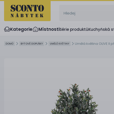
Kategorie
Místnosti
Série produktů
Kuchyňská s
Umělá květina OLIVE II p
DOMŮ
BYTOVÉ DOPLŇKY
UMĚLÉ KVĚTINY