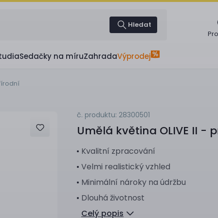
Hledat
Pr
tudia
Sedačky na míru
Zahrada
Výprodej
řírodní
č. produktu: 28300501
Umělá květina
OLIVE II - p
Kvalitní zpracování
Velmi realistický vzhled
Minimální nároky na údržbu
Dlouhá životnost
Celý popis