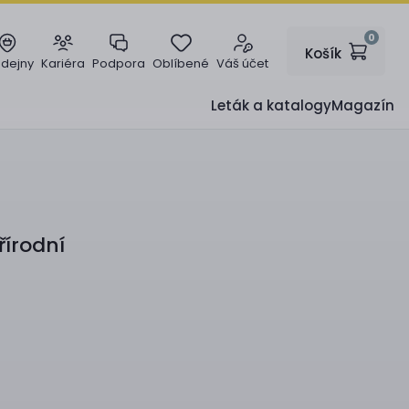
0
Košík
odejny
Kariéra
Podpora
Oblíbené
Váš účet
Leták a katalogy
Magazín
řírodní